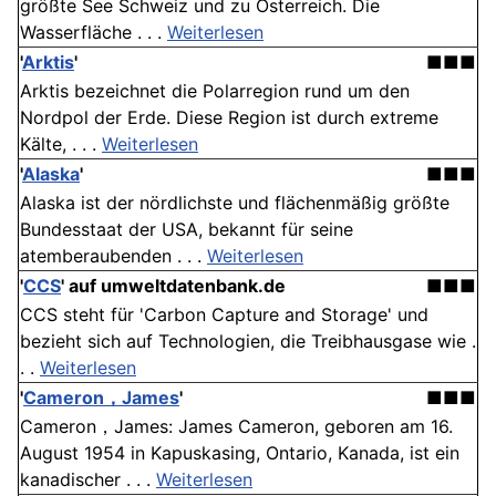
größte See Schweiz und zu Österreich. Die
Wasserfläche . . .
Weiterlesen
'
Arktis
'
■■■
Arktis bezeichnet die Polarregion rund um den
Nordpol der Erde. Diese Region ist durch extreme
Kälte, . . .
Weiterlesen
'
Alaska
'
■■■
Alaska ist der nördlichste und flächenmäßig größte
Bundesstaat der USA, bekannt für seine
atemberaubenden . . .
Weiterlesen
'
CCS
' auf umweltdatenbank.de
■■■
CCS steht für 'Carbon Capture and Storage' und
bezieht sich auf Technologien, die Treibhausgase wie .
. .
Weiterlesen
'
Cameron，James
'
■■■
Cameron，James: James Cameron, geboren am 16.
August 1954 in Kapuskasing, Ontario, Kanada, ist ein
kanadischer . . .
Weiterlesen