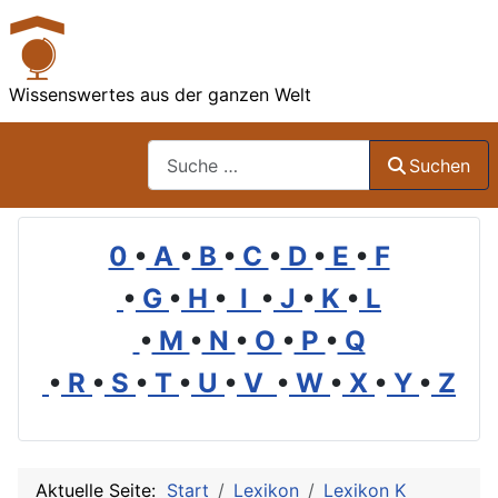
Wissenswertes aus der ganzen Welt
Suchen
Suchen
0
•
A
•
B
•
C
•
D
•
E
•
F
•
G
•
H
•
I
•
J
•
K
•
L
•
M
•
N
•
O
•
P
•
Q
•
R
•
S
•
T
•
U
•
V
•
W
•
X
•
Y
•
Z
Aktuelle Seite:
Start
Lexikon
Lexikon K