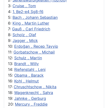
3:
Cruise，Tom
4:
1. Be2-e4 Sg8-f6
5:
Bach，Johann Sebastian
6:
King，Martin Luther
7:
Gauß，Carl Friedrich
8:
Scholz，Olaf
9:
Jagger，Mick
10:
Erdoğan，Recep Tayyip
11:
Gorbatschow，Michail
12:
Schulz，Martin
13:
Brandt，Willy
14:
Riefenstahl，Leni
15:
Obama，Barack
16:
Kohl，Helmut
17:
Chruschtschow，Nikita
18:
Wagenknecht，Sahra
19:
Jahnke，Gerburg
20:
Mercury，Freddie