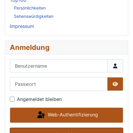
Top100
Persönlichkeiten
Sehenswürdigkeiten
Impressum
Anmeldung
Benutzername
Passwort
Passwor
Angemeldet bleiben
Web-Authentifizierung