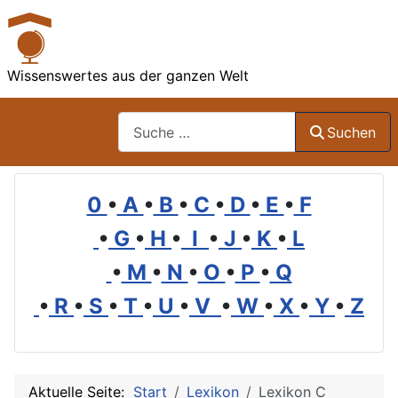
Wissenswertes aus der ganzen Welt
Suchen
Suchen
0
•
A
•
B
•
C
•
D
•
E
•
F
•
G
•
H
•
I
•
J
•
K
•
L
•
M
•
N
•
O
•
P
•
Q
•
R
•
S
•
T
•
U
•
V
•
W
•
X
•
Y
•
Z
Aktuelle Seite:
Start
Lexikon
Lexikon C