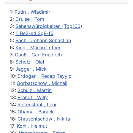
1:
Putin，Wladimir
2:
Cruise，Tom
3:
Sehenswürdigkeiten (Top100)
4:
1. Be2-e4 Sg8-f6
5:
Bach，Johann Sebastian
6:
King，Martin Luther
7:
Gauß，Carl Friedrich
8:
Scholz，Olaf
9:
Jagger，Mick
10:
Erdoğan，Recep Tayyip
11:
Gorbatschow，Michail
12:
Schulz，Martin
13:
Brandt，Willy
14:
Riefenstahl，Leni
15:
Obama，Barack
16:
Chruschtschow，Nikita
17:
Kohl，Helmut