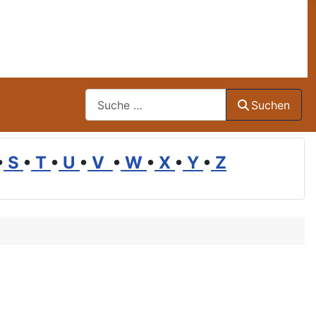
Suchen
Suchen
•
S
•
T
•
U
•
V
•
W
•
X
•
Y
•
Z