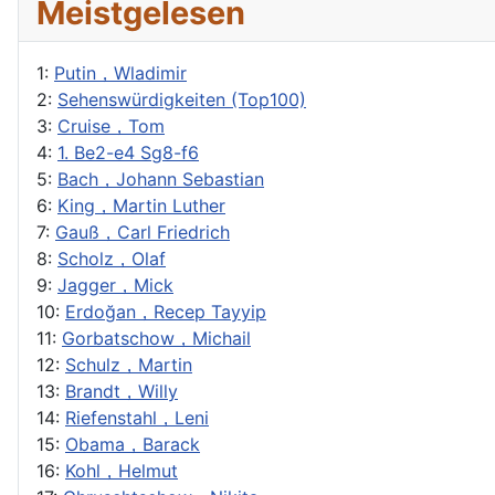
Meistgelesen
1:
Putin，Wladimir
2:
Sehenswürdigkeiten (Top100)
3:
Cruise，Tom
4:
1. Be2-e4 Sg8-f6
5:
Bach，Johann Sebastian
6:
King，Martin Luther
7:
Gauß，Carl Friedrich
8:
Scholz，Olaf
9:
Jagger，Mick
10:
Erdoğan，Recep Tayyip
11:
Gorbatschow，Michail
12:
Schulz，Martin
13:
Brandt，Willy
14:
Riefenstahl，Leni
15:
Obama，Barack
16:
Kohl，Helmut