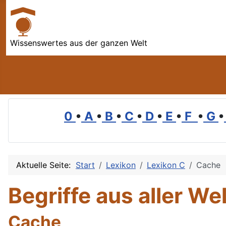
Wissenswertes aus der ganzen Welt
0
•
A
•
B
•
C
•
D
•
E
•
F
•
G
•
Aktuelle Seite:
Start
Lexikon
Lexikon C
Cache
Begriffe aus aller Wel
Cache