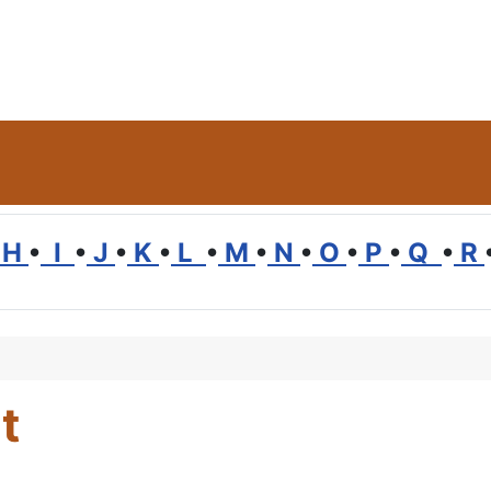
H
•
I
•
J
•
K
•
L
•
M
•
N
•
O
•
P
•
Q
•
R
t