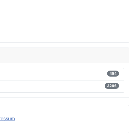
454
3296
ressum