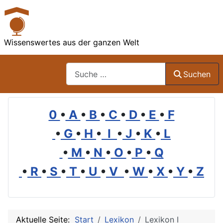
Wissenswertes aus der ganzen Welt
Suchen
Suchen
0
•
A
•
B
•
C
•
D
•
E
•
F
•
G
•
H
•
I
•
J
•
K
•
L
•
M
•
N
•
O
•
P
•
Q
•
R
•
S
•
T
•
U
•
V
•
W
•
X
•
Y
•
Z
Aktuelle Seite:
Start
Lexikon
Lexikon I