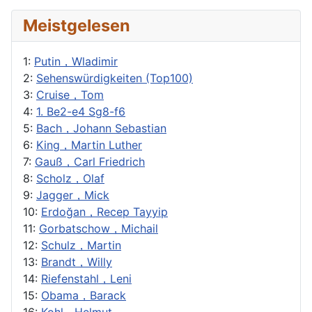
Meistgelesen
1:
Putin，Wladimir
2:
Sehenswürdigkeiten (Top100)
3:
Cruise，Tom
4:
1. Be2-e4 Sg8-f6
5:
Bach，Johann Sebastian
6:
King，Martin Luther
7:
Gauß，Carl Friedrich
8:
Scholz，Olaf
9:
Jagger，Mick
10:
Erdoğan，Recep Tayyip
11:
Gorbatschow，Michail
12:
Schulz，Martin
13:
Brandt，Willy
14:
Riefenstahl，Leni
15:
Obama，Barack