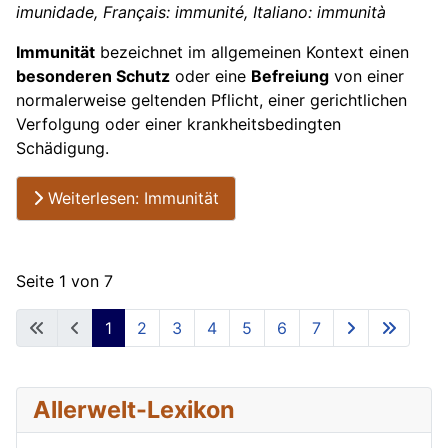
imunidade, Français: immunité, Italiano: immunità
Immunität
bezeichnet im allgemeinen Kontext einen
besonderen Schutz
oder eine
Befreiung
von einer
normalerweise geltenden Pflicht, einer gerichtlichen
Verfolgung oder einer krankheitsbedingten
Schädigung.
Weiterlesen: Immunität
Seite 1 von 7
1
2
3
4
5
6
7
Allerwelt-Lexikon