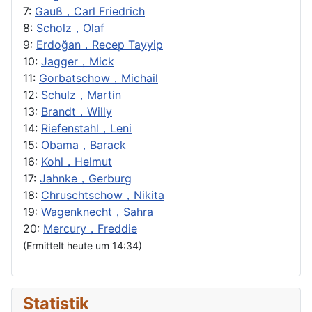
7:
Gauß，Carl Friedrich
8:
Scholz，Olaf
9:
Erdoğan，Recep Tayyip
10:
Jagger，Mick
11:
Gorbatschow，Michail
12:
Schulz，Martin
13:
Brandt，Willy
14:
Riefenstahl，Leni
15:
Obama，Barack
16:
Kohl，Helmut
17:
Jahnke，Gerburg
18:
Chruschtschow，Nikita
19:
Wagenknecht，Sahra
20:
Mercury，Freddie
(Ermittelt heute um 14:34)
Statistik