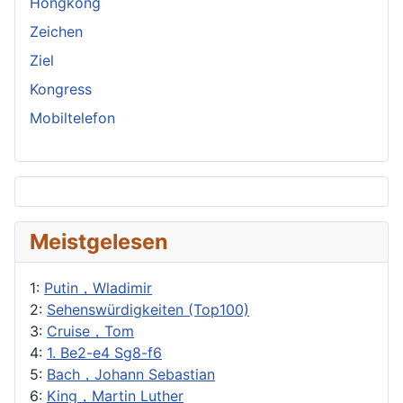
Hongkong
Zeichen
Ziel
Kongress
Mobiltelefon
Meistgelesen
1:
Putin，Wladimir
2:
Sehenswürdigkeiten (Top100)
3:
Cruise，Tom
4:
1. Be2-e4 Sg8-f6
5:
Bach，Johann Sebastian
6:
King，Martin Luther