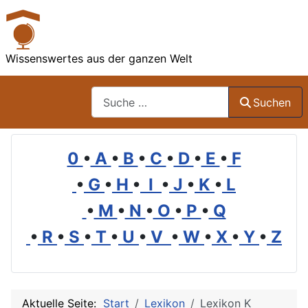
Wissenswertes aus der ganzen Welt
Suchen
Suchen
0
•
A
•
B
•
C
•
D
•
E
•
F
•
G
•
H
•
I
•
J
•
K
•
L
•
M
•
N
•
O
•
P
•
Q
•
R
•
S
•
T
•
U
•
V
•
W
•
X
•
Y
•
Z
Aktuelle Seite:
Start
Lexikon
Lexikon K