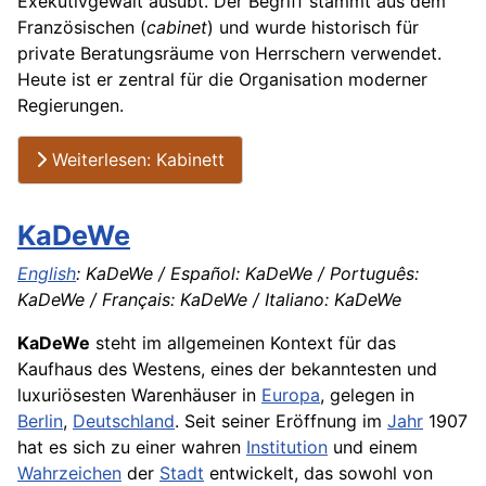
Exekutivgewalt ausübt. Der Begriff stammt aus dem
Französischen (
cabinet
) und wurde historisch für
private Beratungsräume von Herrschern verwendet.
Heute ist er zentral für die Organisation moderner
Regierungen.
Weiterlesen: Kabinett
KaDeWe
English
: KaDeWe / Español: KaDeWe / Português:
KaDeWe / Français: KaDeWe / Italiano: KaDeWe
KaDeWe
steht im allgemeinen Kontext für das
Kaufhaus des Westens, eines der bekanntesten und
luxuriösesten Warenhäuser in
Europa
, gelegen in
Berlin
,
Deutschland
. Seit seiner Eröffnung im
Jahr
1907
hat es sich zu einer wahren
Institution
und einem
Wahrzeichen
der
Stadt
entwickelt, das sowohl von