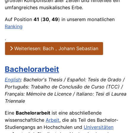
größten Komponisten aller Zeiten und hinterließ ein
umfangreiches musikalisches Erbe.
Auf Position
41
(
30
,
49
) in unserem monatlichen
Ranking
.
Weiterlesen: Bach，Johann Sebastian
Bachelorarbeit
English
: Bachelor's Thesis / Español: Tesis de Grado /
Português: Trabalho de Conclusão de Curso (TCC) /
Français: Mémoire de Licence / Italiano: Tesi di Laurea
Triennale
Eine
Bachelorarbeit
ist eine abschließende
wissenschaftliche
Arbeit
, die als Teil des Bachelor-
Studiengangs an Hochschulen und
Universitäten