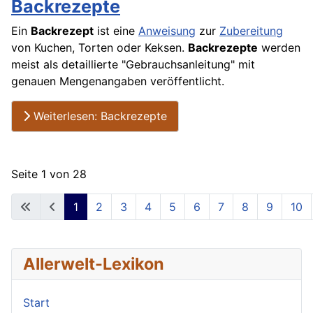
Backrezepte
Ein
Backrezept
ist eine
Anweisung
zur
Zubereitung
von Kuchen, Torten oder Keksen.
Backrezepte
werden
meist als detaillierte "Gebrauchsanleitung" mit
genauen Mengenangaben veröffentlicht.
Weiterlesen: Backrezepte
Seite 1 von 28
1
2
3
4
5
6
7
8
9
10
Allerwelt-Lexikon
Start