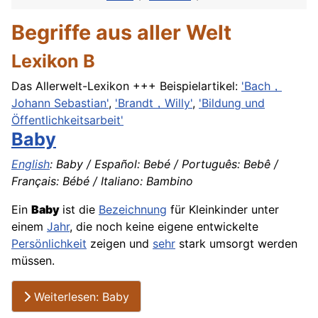
Begriffe aus aller Welt
Lexikon B
Das Allerwelt-Lexikon +++ Beispielartikel:
'Bach，
Johann Sebastian'
,
'Brandt，Willy'
,
'Bildung und
Öffentlichkeitsarbeit'
Baby
English
: Baby / Español: Bebé / Português: Bebê /
Français: Bébé / Italiano: Bambino
Ein
Baby
ist die
Bezeichnung
für Kleinkinder unter
einem
Jahr
, die noch keine eigene entwickelte
Persönlichkeit
zeigen und
sehr
stark umsorgt werden
müssen.
Weiterlesen: Baby