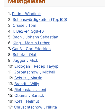
Meistgelesen
1:
Putin，Wladimir
2:
Sehenswürdigkeiten (Top100)
3:
Cruise，Tom
4:
1. Be2-e4 Sg8-f6
5:
Bach，Johann Sebastian
6:
King，Martin Luther
7:
Gauß，Carl Friedrich
8:
Scholz，Olaf
9:
Jagger，Mick
10:
Erdoğan，Recep Tayyip
11:
Gorbatschow，Michail
12:
Schulz，Martin
13:
Brandt，Willy
14:
Riefenstahl，Leni
15:
Obama，Barack
16:
Kohl，Helmut
17:
Chruschtschow，Nikita