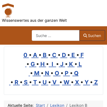
Wissenswertes aus der ganzen Welt
Suchen
Suchen
0
•
A
•
B
•
C
•
D
•
E
•
F
•
G
•
H
•
I
•
J
•
K
•
L
•
M
•
N
•
O
•
P
•
Q
•
R
•
S
•
T
•
U
•
V
•
W
•
X
•
Y
•
Z
Aktuelle Seite:
Start
Lexikon
Lexikon B