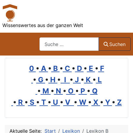
Wissenswertes aus der ganzen Welt
Suchen
Suchen
0
•
A
•
B
•
C
•
D
•
E
•
F
•
G
•
H
•
I
•
J
•
K
•
L
•
M
•
N
•
O
•
P
•
Q
•
R
•
S
•
T
•
U
•
V
•
W
•
X
•
Y
•
Z
Aktuelle Seite:
Start
Lexikon
Lexikon B