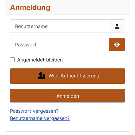
Anmeldung
Benutzername
Passwort
Passwor
Angemeldet bleiben
Web-Authentifizierung
Anmelden
Passwort vergessen?
Benutzername vergessen?