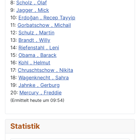
8:
Scholz，Olaf
9:
Jagger，Mick
10:
Erdoğan，Recep Tayyip
11:
Gorbatschow，Michail
12:
Schulz，Martin
13:
Brandt，Willy
14:
Riefenstahl，Leni
15:
Obama，Barack
16:
Kohl，Helmut
17:
Chruschtschow，Nikita
18:
Wagenknecht，Sahra
19:
Jahnke，Gerburg
20:
Mercury，Freddie
(Ermittelt heute um 09:54)
Statistik