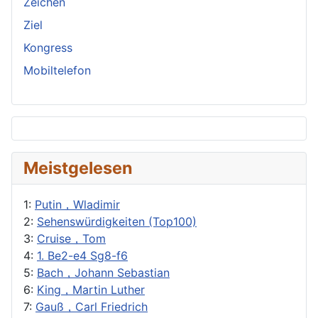
Zeichen
Ziel
Kongress
Mobiltelefon
Meistgelesen
1:
Putin，Wladimir
2:
Sehenswürdigkeiten (Top100)
3:
Cruise，Tom
4:
1. Be2-e4 Sg8-f6
5:
Bach，Johann Sebastian
6:
King，Martin Luther
7:
Gauß，Carl Friedrich