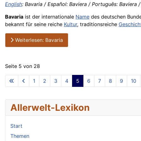
English
: Bavaria / Español: Baviera / Português: Baviera / 
Bavaria
ist der internationale
Name
des deutschen Bund
bekannt für seine reiche
Kultur
, traditionsreiche
Geschich
Weiterlesen: Bavaria
Seite 5 von 28
1
2
3
4
5
6
7
8
9
10
Allerwelt-Lexikon
Start
Themen