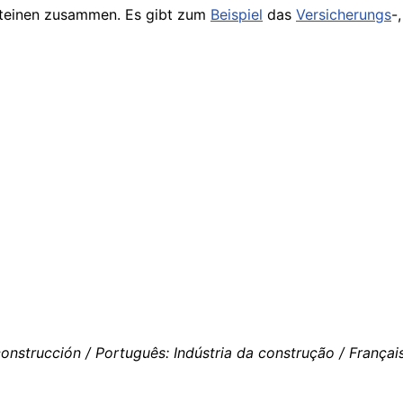
steinen zusammen. Es gibt zum
Beispiel
das
Versicherungs
-
 construcción / Português: Indústria da construção / Françai