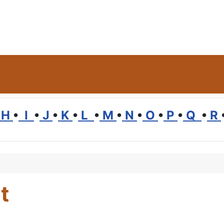
H
•
I
•
J
•
K
•
L
•
M
•
N
•
O
•
P
•
Q
•
R
t