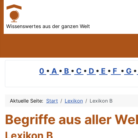
Wissenswertes aus der ganzen Welt
0
•
A
•
B
•
C
•
D
•
E
•
F
•
G
•
Aktuelle Seite:
Start
Lexikon
Lexikon B
Begriffe aus aller Wel
Lexikon B