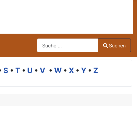
Suchen
Suchen
•
S
•
T
•
U
•
V
•
W
•
X
•
Y
•
Z