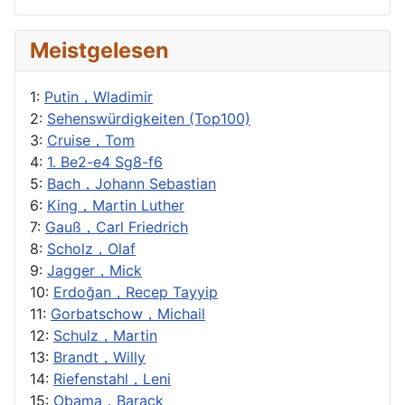
Meistgelesen
1:
Putin，Wladimir
2:
Sehenswürdigkeiten (Top100)
3:
Cruise，Tom
4:
1. Be2-e4 Sg8-f6
5:
Bach，Johann Sebastian
6:
King，Martin Luther
7:
Gauß，Carl Friedrich
8:
Scholz，Olaf
9:
Jagger，Mick
10:
Erdoğan，Recep Tayyip
11:
Gorbatschow，Michail
12:
Schulz，Martin
13:
Brandt，Willy
14:
Riefenstahl，Leni
15:
Obama，Barack