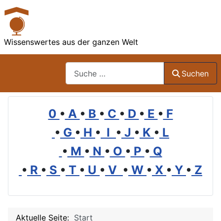
Wissenswertes aus der ganzen Welt
Suchen
Suchen
0
•
A
•
B
•
C
•
D
•
E
•
F
•
G
•
H
•
I
•
J
•
K
•
L
•
M
•
N
•
O
•
P
•
Q
•
R
•
S
•
T
•
U
•
V
•
W
•
X
•
Y
•
Z
Aktuelle Seite:
Start