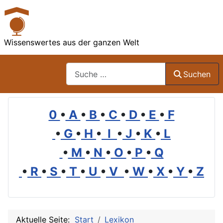
Wissenswertes aus der ganzen Welt
Suchen
Suchen
0
•
A
•
B
•
C
•
D
•
E
•
F
•
G
•
H
•
I
•
J
•
K
•
L
•
M
•
N
•
O
•
P
•
Q
•
R
•
S
•
T
•
U
•
V
•
W
•
X
•
Y
•
Z
Aktuelle Seite:
Start
Lexikon