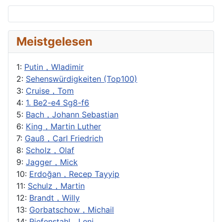
Meistgelesen
1:
Putin，Wladimir
2:
Sehenswürdigkeiten (Top100)
3:
Cruise，Tom
4:
1. Be2-e4 Sg8-f6
5:
Bach，Johann Sebastian
6:
King，Martin Luther
7:
Gauß，Carl Friedrich
8:
Scholz，Olaf
9:
Jagger，Mick
10:
Erdoğan，Recep Tayyip
11:
Schulz，Martin
12:
Brandt，Willy
13:
Gorbatschow，Michail
14:
Riefenstahl，Leni