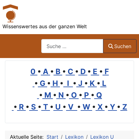
Wissenswertes aus der ganzen Welt
Suchen
Suchen
0
•
A
•
B
•
C
•
D
•
E
•
F
•
G
•
H
•
I
•
J
•
K
•
L
•
M
•
N
•
O
•
P
•
Q
•
R
•
S
•
T
•
U
•
V
•
W
•
X
•
Y
•
Z
Aktuelle Seite:
Start
Lexikon
Lexikon U