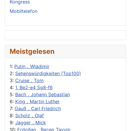
Kongress
Mobiltelefon
Meistgelesen
1:
Putin，Wladimir
2:
Sehenswürdigkeiten (Top100)
3:
Cruise，Tom
4:
1. Be2-e4 Sg8-f6
5:
Bach，Johann Sebastian
6:
King，Martin Luther
7:
Gauß，Carl Friedrich
8:
Scholz，Olaf
9:
Jagger，Mick
10:
Erdoğan，Recep Tayyip