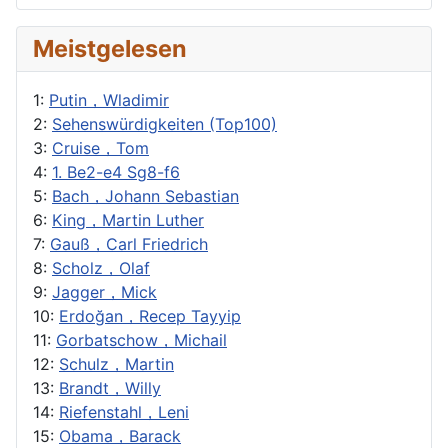
Meistgelesen
1:
Putin，Wladimir
2:
Sehenswürdigkeiten (Top100)
3:
Cruise，Tom
4:
1. Be2-e4 Sg8-f6
5:
Bach，Johann Sebastian
6:
King，Martin Luther
7:
Gauß，Carl Friedrich
8:
Scholz，Olaf
9:
Jagger，Mick
10:
Erdoğan，Recep Tayyip
11:
Gorbatschow，Michail
12:
Schulz，Martin
13:
Brandt，Willy
14:
Riefenstahl，Leni
15:
Obama，Barack