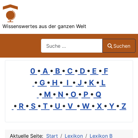
Wissenswertes aus der ganzen Welt
Suchen
Suchen
0
•
A
•
B
•
C
•
D
•
E
•
F
•
G
•
H
•
I
•
J
•
K
•
L
•
M
•
N
•
O
•
P
•
Q
•
R
•
S
•
T
•
U
•
V
•
W
•
X
•
Y
•
Z
Aktuelle Seite:
Start
Lexikon
Lexikon B