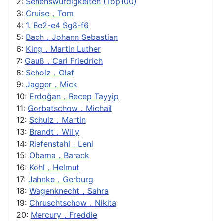
2:
Sehenswürdigkeiten (Top100)
3:
Cruise，Tom
4:
1. Be2-e4 Sg8-f6
5:
Bach，Johann Sebastian
6:
King，Martin Luther
7:
Gauß，Carl Friedrich
8:
Scholz，Olaf
9:
Jagger，Mick
10:
Erdoğan，Recep Tayyip
11:
Gorbatschow，Michail
12:
Schulz，Martin
13:
Brandt，Willy
14:
Riefenstahl，Leni
15:
Obama，Barack
16:
Kohl，Helmut
17:
Jahnke，Gerburg
18:
Wagenknecht，Sahra
19:
Chruschtschow，Nikita
20:
Mercury，Freddie