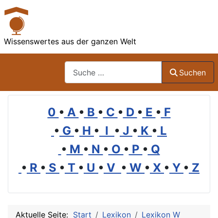
Wissenswertes aus der ganzen Welt
Suchen
Suchen
0
•
A
•
B
•
C
•
D
•
E
•
F
•
G
•
H
•
I
•
J
•
K
•
L
•
M
•
N
•
O
•
P
•
Q
•
R
•
S
•
T
•
U
•
V
•
W
•
X
•
Y
•
Z
Aktuelle Seite:
Start
Lexikon
Lexikon W