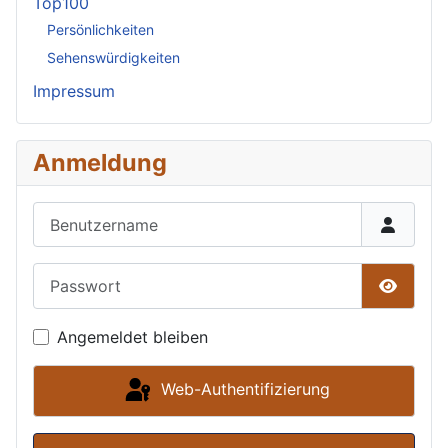
Top100
Persönlichkeiten
Sehenswürdigkeiten
Impressum
Anmeldung
Benutzername
Passwort
Passwor
Angemeldet bleiben
Web-Authentifizierung