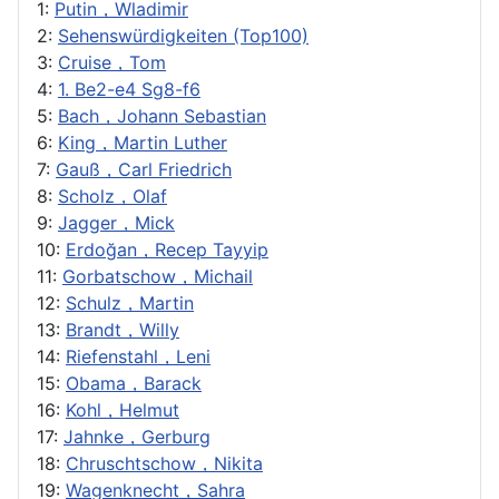
1:
Putin，Wladimir
2:
Sehenswürdigkeiten (Top100)
3:
Cruise，Tom
4:
1. Be2-e4 Sg8-f6
5:
Bach，Johann Sebastian
6:
King，Martin Luther
7:
Gauß，Carl Friedrich
8:
Scholz，Olaf
9:
Jagger，Mick
10:
Erdoğan，Recep Tayyip
11:
Gorbatschow，Michail
12:
Schulz，Martin
13:
Brandt，Willy
14:
Riefenstahl，Leni
15:
Obama，Barack
16:
Kohl，Helmut
17:
Jahnke，Gerburg
18:
Chruschtschow，Nikita
19:
Wagenknecht，Sahra