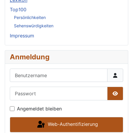
Lexikon
Top100
Persönlichkeiten
Sehenswürdigkeiten
Impressum
Anmeldung
Benutzername
Passwort
Passwor
Angemeldet bleiben
Web-Authentifizierung