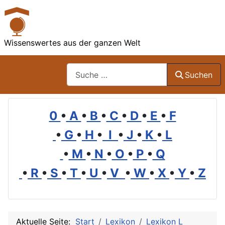
Wissenswertes aus der ganzen Welt
Suchen
Suchen
0
•
A
•
B
•
C
•
D
•
E
•
F
•
G
•
H
•
I
•
J
•
K
•
L
•
M
•
N
•
O
•
P
•
Q
•
R
•
S
•
T
•
U
•
V
•
W
•
X
•
Y
•
Z
Aktuelle Seite:
Start
Lexikon
Lexikon L