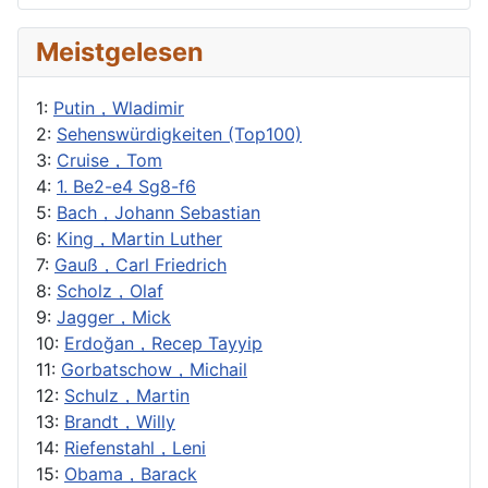
Meistgelesen
1:
Putin，Wladimir
2:
Sehenswürdigkeiten (Top100)
3:
Cruise，Tom
4:
1. Be2-e4 Sg8-f6
5:
Bach，Johann Sebastian
6:
King，Martin Luther
7:
Gauß，Carl Friedrich
8:
Scholz，Olaf
9:
Jagger，Mick
10:
Erdoğan，Recep Tayyip
11:
Gorbatschow，Michail
12:
Schulz，Martin
13:
Brandt，Willy
14:
Riefenstahl，Leni
15:
Obama，Barack