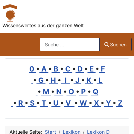
Wissenswertes aus der ganzen Welt
Suchen
Suchen
0
•
A
•
B
•
C
•
D
•
E
•
F
•
G
•
H
•
I
•
J
•
K
•
L
•
M
•
N
•
O
•
P
•
Q
•
R
•
S
•
T
•
U
•
V
•
W
•
X
•
Y
•
Z
Aktuelle Seite:
Start
Lexikon
Lexikon D