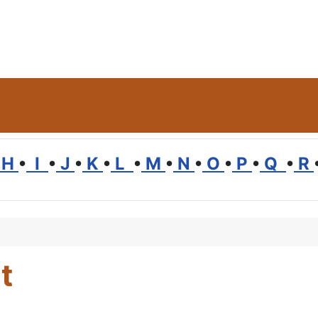
H
•
I
•
J
•
K
•
L
•
M
•
N
•
O
•
P
•
Q
•
R
t