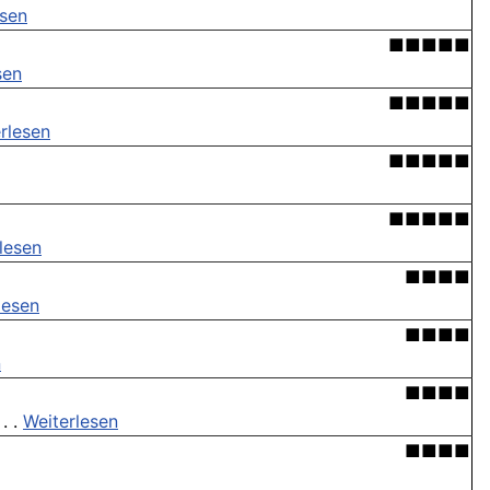
esen
■■■■■
sen
■■■■■
rlesen
■■■■■
■■■■■
lesen
■■■■
lesen
■■■■
n
■■■■
. .
Weiterlesen
■■■■