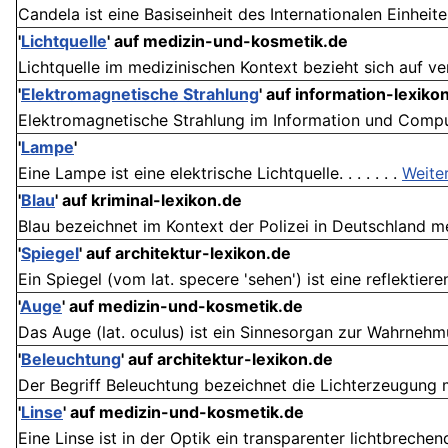
Candela ist eine Basiseinheit des Internationalen Einheite
'
Lichtquelle
' auf medizin-und-kosmetik.de
Lichtquelle im medizinischen Kontext bezieht sich auf ve
'
Elektromagnetische Strahlung
' auf information-lexiko
Elektromagnetische Strahlung im Information und Comput
'
Lampe
'
Eine Lampe ist eine elektrische Lichtquelle. . . . . . .
Weite
'
Blau
' auf kriminal-lexikon.de
Blau bezeichnet im Kontext der Polizei in Deutschland meh
'
Spiegel
' auf architektur-lexikon.de
Ein Spiegel (vom lat. specere 'sehen') ist eine reflektieren
'
Auge
' auf medizin-und-kosmetik.de
Das Auge (lat. oculus) ist ein Sinnesorgan zur Wahrnehmung
'
Beleuchtung
' auf architektur-lexikon.de
Der Begriff Beleuchtung bezeichnet die Lichterzeugung mi
'
Linse
' auf medizin-und-kosmetik.de
Eine Linse ist in der Optik ein transparenter lichtbrechender