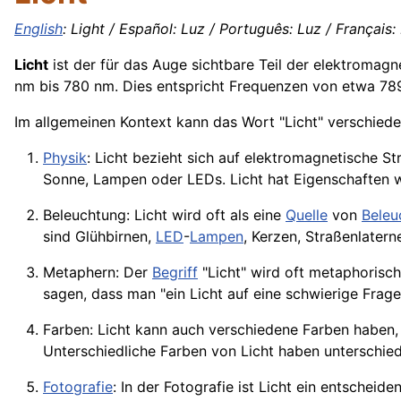
English
: Light / Español: Luz / Português: Luz / Français:
Licht
ist der für das Auge sichtbare Teil der elektromag
nm bis 780 nm. Dies entspricht Frequenzen von etwa 78
Im allgemeinen Kontext kann das Wort "Licht" verschied
Physik
: Licht bezieht sich auf elektromagnetische St
Sonne
, Lampen oder LEDs. Licht hat Eigenschaften 
Beleuchtung: Licht wird oft als eine
Quelle
von
Beleu
sind Glühbirnen,
LED
-
Lampen
, Kerzen, Straßenlater
Metaphern: Der
Begriff
"Licht" wird oft metaphorisc
sagen, dass man "ein Licht auf eine schwierige Frag
Farben: Licht kann auch verschiedene Farben haben, a
Unterschiedliche Farben von Licht haben unterschi
Fotografie
: In der Fotografie ist Licht ein entscheide