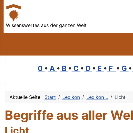
Wissenswertes aus der ganzen Welt
0
•
A
•
B
•
C
•
D
•
E
•
F
•
G
•
Aktuelle Seite:
Start
Lexikon
Lexikon L
Licht
Begriffe aus aller Wel
Licht