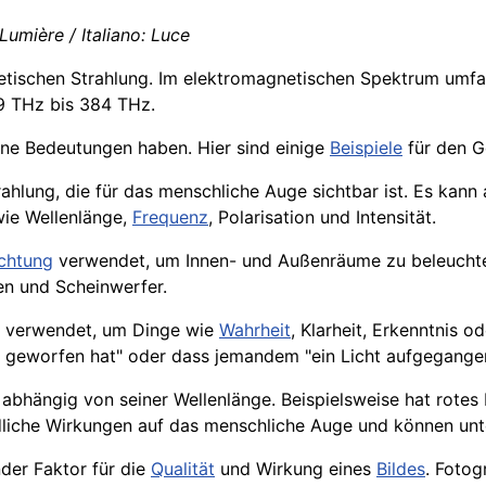
 Lumière / Italiano: Luce
netischen Strahlung. Im elektromagnetischen Spektrum umfa
9 THz bis 384 THz.
ene Bedeutungen haben. Hier sind einige
Beispiele
für den Ge
rahlung, die für das menschliche Auge sichtbar ist. Es kann
wie Wellenlänge,
Frequenz
, Polarisation und Intensität.
chtung
verwendet, um Innen- und Außenräume zu beleuchten.
nen und Scheinwerfer.
h verwendet, um Dinge wie
Wahrheit
, Klarheit, Erkenntnis 
e geworfen hat" oder dass jemandem "ein Licht aufgegangen 
bhängig von seiner Wellenlänge. Beispielsweise hat rotes L
edliche Wirkungen auf das menschliche Auge und können un
nder Faktor für die
Qualität
und Wirkung eines
Bildes
. Fotog