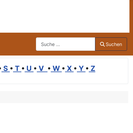
Suchen
Suchen
•
S
•
T
•
U
•
V
•
W
•
X
•
Y
•
Z