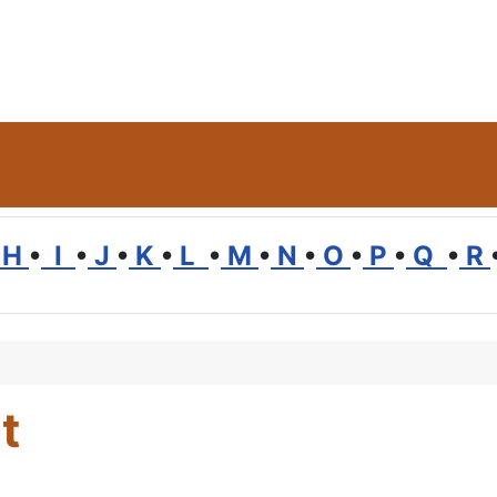
H
•
I
•
J
•
K
•
L
•
M
•
N
•
O
•
P
•
Q
•
R
t