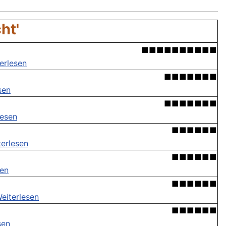
ht'
■■■■■■■■■■
erlesen
■■■■■■■
sen
■■■■■■■
lesen
■■■■■■
terlesen
■■■■■■
sen
■■■■■■
eiterlesen
■■■■■■
sen