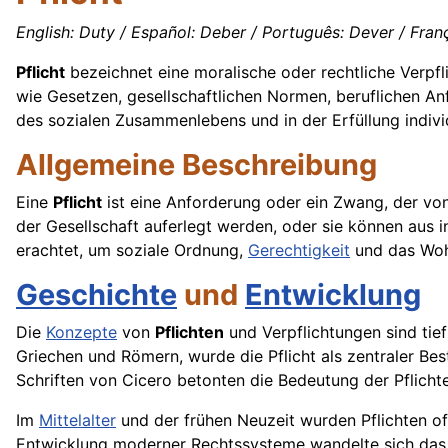
English: Duty / Español: Deber / Português: Dever / Franç
Pflicht
bezeichnet eine moralische oder rechtliche Verpf
wie Gesetzen, gesellschaftlichen Normen, beruflichen An
des sozialen Zusammenlebens und in der Erfüllung indivi
Allgemeine Beschreibung
Eine
Pflicht
ist eine Anforderung oder ein Zwang, der von
der Gesellschaft auferlegt werden, oder sie können aus
erachtet, um soziale Ordnung,
Gerechtigkeit
und das Wohl
Geschichte
und
Entwicklung
Die
Konzepte
von
Pflichten
und Verpflichtungen sind tie
Griechen und Römern, wurde die Pflicht als zentraler Be
Schriften von Cicero betonten die Bedeutung der Pflichte
Im
Mittelalter
und der frühen Neuzeit wurden Pflichten oft
Entwicklung moderner Rechtssysteme wandelte sich das V