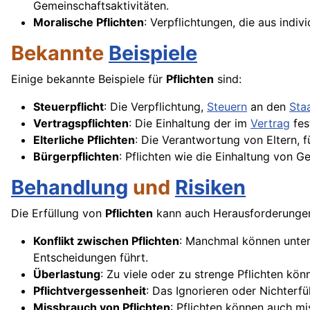
Gemeinschaftsaktivitäten.
Moralische Pflichten
: Verpflichtungen, die aus indi
Bekannte
Beispiele
Einige bekannte Beispiele für
Pflichten
sind:
Steuerpflicht
: Die Verpflichtung,
Steuern
an den
Sta
Vertragspflichten
: Die Einhaltung der im
Vertrag
fes
Elterliche Pflichten
: Die Verantwortung von Eltern, f
Bürgerpflichten
: Pflichten wie die Einhaltung von 
Behandlung
und
Risiken
Die Erfüllung von
Pflichten
kann auch Herausforderungen 
Konflikt zwischen Pflichten
: Manchmal können unters
Entscheidungen führt.
Überlastung
: Zu viele oder zu strenge Pflichten kö
Pflichtvergessenheit
: Das Ignorieren oder Nichterf
Missbrauch von Pflichten
: Pflichten können auch m