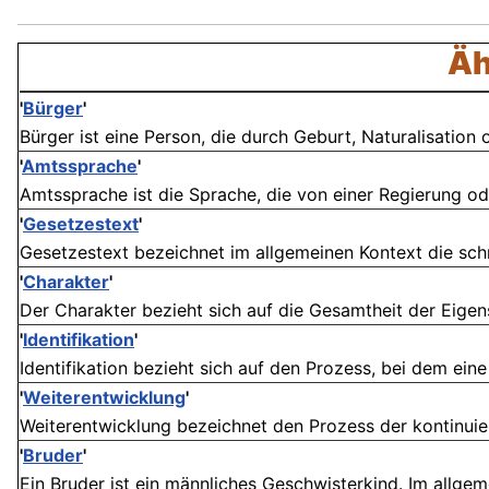
Äh
'
Bürger
'
Bürger ist eine Person, die durch Geburt, Naturalisation o
'
Amtssprache
'
Amtssprache ist die Sprache, die von einer Regierung ode
'
Gesetzestext
'
Gesetzestext bezeichnet im allgemeinen Kontext die schr
'
Charakter
'
Der Charakter bezieht sich auf die Gesamtheit der Eigen
'
Identifikation
'
Identifikation bezieht sich auf den Prozess, bei dem eine 
'
Weiterentwicklung
'
Weiterentwicklung bezeichnet den Prozess der kontinuie
'
Bruder
'
Ein Bruder ist ein männliches Geschwisterkind. Im allgeme