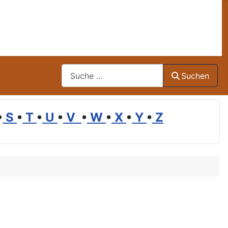
Suchen
Suchen
•
S
•
T
•
U
•
V
•
W
•
X
•
Y
•
Z