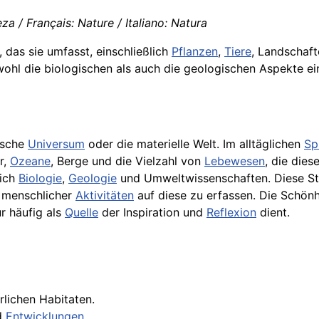
za / Français: Nature / Italiano: Natura
das sie umfasst, einschließlich
Pflanzen
,
Tiere
, Landschaf
wohl die biologischen als auch die geologischen Aspekte 
ische
Universum
oder die materielle Welt. Im alltäglichen
Sp
r,
Ozeane
, Berge und die Vielzahl von
Lebewesen
, die die
lich
Biologie
,
Geologie
und Umweltwissenschaften. Diese Stud
menschlicher
Aktivitäten
auf diese zu erfassen. Die Schön
r häufig als
Quelle
der Inspiration und
Reflexion
dient.
rlichen Habitaten.
d
Entwicklungen
.