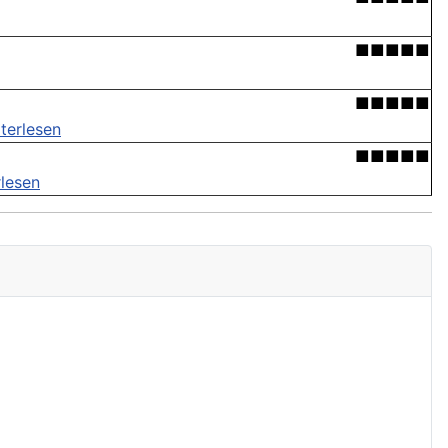
■■■■■
■■■■■
terlesen
■■■■■
rlesen