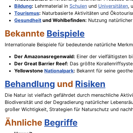
Bildung
:
Lehrmaterial in
Schulen
und
Universitäten
, 
Tourismus
:
Naturbasierte Aktivitäten und Ökotouris
Gesundheit
und Wohlbefinden:
Nutzung natürliche
Bekannte
Beispiele
Internationale Beispiele für bedeutende natürliche Merk
Der Amazonasregenwald:
Einer der vielfältigsten 
Der Great Barrier Reef:
Das größte Korallenriffsyst
Yellowstone
Nationalpark
:
Bekannt für seine geoth
Behandlung
und
Risiken
Die Natur ist vielfach gefährdet durch menschliche Aktiv
Biodiversität und der Degradierung natürlicher Lebensräu
großer Wichtigkeit, Strategien für Naturschutz und nac
Ähnliche
Begriffe