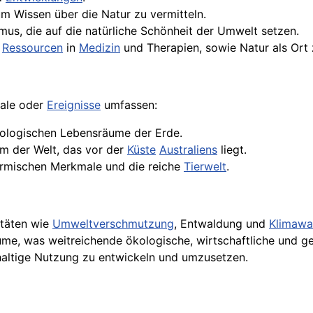
um Wissen über die Natur zu vermitteln.
mus, die auf die natürliche Schönheit der Umwelt setzen.
r
Ressourcen
in
Medizin
und Therapien, sowie Natur als Ort
male oder
Ereignisse
umfassen:
biologischen Lebensräume der Erde.
em der Welt, das vor der
Küste
Australiens
liegt.
ermischen Merkmale und die reiche
Tierwelt
.
itäten wie
Umweltverschmutzung
, Entwaldung und
Klimawa
me, was weitreichende ökologische, wirtschaftliche und gese
hhaltige Nutzung zu entwickeln und umzusetzen.