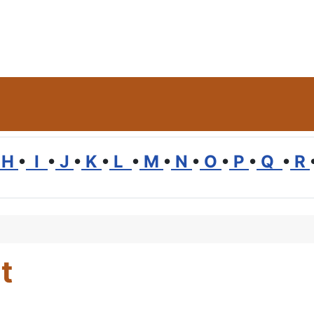
H
•
I
•
J
•
K
•
L
•
M
•
N
•
O
•
P
•
Q
•
R
t