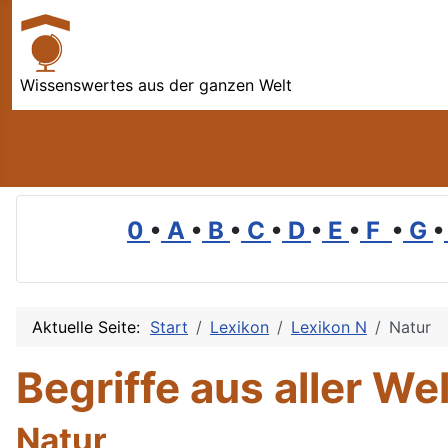
Wissenswertes aus der ganzen Welt
0
•
A
•
B
•
C
•
D
•
E
•
F
•
G
•
Aktuelle Seite:
Start
Lexikon
Lexikon N
Natur
Begriffe aus aller Wel
Natur