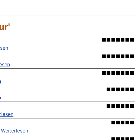
ur'
■■■■■■■
esen
■■■■■■■
lesen
■■■■■■■
n
■■■■■■
n
■■■■■■
rlesen
■■■■■
.
Weiterlesen
■■■■■