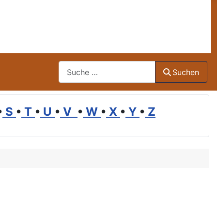
Suchen
Suchen
•
S
•
T
•
U
•
V
•
W
•
X
•
Y
•
Z