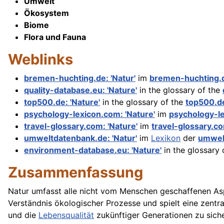
Umwelt
Ökosystem
Biome
Flora und Fauna
Weblinks
bremen-huchting.de: 'Natur'
im
bremen-huchting.
quality-database.eu: 'Nature'
in the glossary of the
top500.de: 'Nature'
in the glossary of the
top500.d
psychology-lexicon.com: 'Nature'
im
psychology-l
travel-glossary.com: 'Nature'
im
travel-glossary.c
umweltdatenbank.de: 'Natur'
im
Lexikon
der
umwel
environment-database.eu: 'Nature'
in the glossary 
Zusammenfassung
Natur umfasst alle nicht vom Menschen geschaffenen Aspe
Verständnis ökologischer Prozesse und spielt eine zentra
und die
Lebensqualität
zukünftiger Generationen zu siche