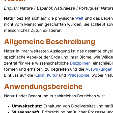
English: Nature / Español: Naturaleza / Português: Nature
Natur
bezieht sich auf die physische
Welt
und das Leben, 
nicht vom Menschen geschaffen wurden. Sie schließt so
menschliches Zutun existieren.
Allgemeine Beschreibung
Natur in ihrer weitesten Auslegung ist das gesamte phys
spezifische Aspekte der Erde und ihrer Biome, wie Wälde
zentral für viele wissenschaftliche
Disziplinen
, einschließ
formen und erhalten, zu begreifen und die
Auswirkungen
Einfluss auf die
Kunst
,
Kultur
und
Philosophie
, wobei Natu
Anwendungsbereiche
Natur findet Beachtung in zahlreichen Bereichen wie:
Umweltschutz:
Erhaltung von Biodiversität und natü
Wissenschaft:
Erforschung natürlicher Prozesse un