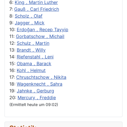
6:
King，Martin Luther
7:
Gauß，Carl Friedrich
8:
Scholz，Olaf
9:
Jagger，Mick
10:
Erdoğan，Recep Tayyip
11:
Gorbatschow，Michail
12:
Schulz，Martin
13:
Brandt，Willy
14:
Riefenstahl，Leni
15:
Obama，Barack
16:
Kohl，Helmut
17:
Chruschtschow，Nikita
18:
Wagenknecht，Sahra
19:
Jahnke，Gerburg
20:
Mercury，Freddie
(Ermittelt heute um 09:02)