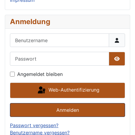
Impressum
Anmeldung
Benutzername
Passwort
Passwor
Angemeldet bleiben
Web-Authentifizierung
Anmelden
Passwort vergessen?
Benutzername vergessen?