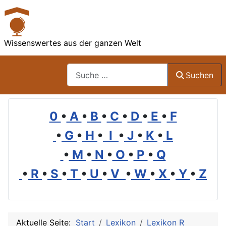
Wissenswertes aus der ganzen Welt
Suchen
Suchen
0
•
A
•
B
•
C
•
D
•
E
•
F
•
G
•
H
•
I
•
J
•
K
•
L
•
M
•
N
•
O
•
P
•
Q
•
R
•
S
•
T
•
U
•
V
•
W
•
X
•
Y
•
Z
Aktuelle Seite:
Start
Lexikon
Lexikon R