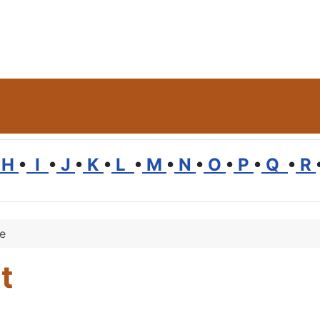
H
•
I
•
J
•
K
•
L
•
M
•
N
•
O
•
P
•
Q
•
R
e
t