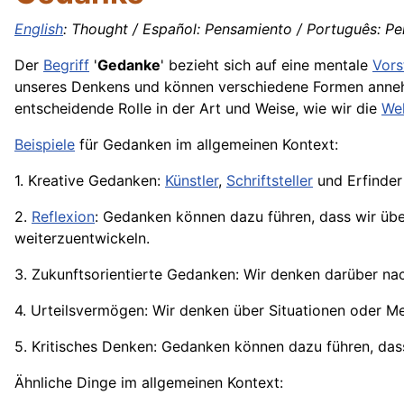
English
: Thought / Español: Pensamiento / Português: Pen
Der
Begriff
'
Gedanke
' bezieht sich auf eine mentale
Vors
unseres Denkens und können verschiedene Formen anne
entscheidende Rolle in der Art und Weise, wie wir die
Wel
Beispiele
für Gedanken im allgemeinen Kontext:
1. Kreative Gedanken:
Künstler
,
Schriftsteller
und Erfinder
2.
Reflexion
: Gedanken können dazu führen, dass wir ü
weiterzuentwickeln.
3. Zukunftsorientierte Gedanken: Wir denken darüber na
4. Urteilsvermögen: Wir denken über Situationen oder M
5. Kritisches Denken: Gedanken können dazu führen, dass
Ähnliche Dinge im allgemeinen Kontext: