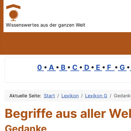
Wissenswertes aus der ganzen Welt
0
•
A
•
B
•
C
•
D
•
E
•
F
•
G
•
Aktuelle Seite:
Start
Lexikon
Lexikon G
Gedank
Begriffe aus aller Wel
Gedanke