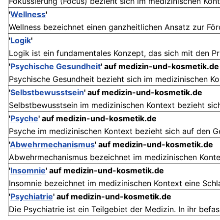
Fokussierung (Focus) bezieht sich im medizinischen Kont
'
Wellness
'
Wellness bezeichnet einen ganzheitlichen Ansatz zur Fö
'
Logik
'
Logik ist ein fundamentales Konzept, das sich mit den Pr
'
Psychische Gesundheit
' auf medizin-und-kosmetik.de
Psychische Gesundheit bezieht sich im medizinischen Kon
'
Selbstbewusstsein
' auf medizin-und-kosmetik.de
Selbstbewusstsein im medizinischen Kontext bezieht sich a
'
Psyche
' auf medizin-und-kosmetik.de
Psyche im medizinischen Kontext bezieht sich auf den G
'
Abwehrmechanismus
' auf medizin-und-kosmetik.de
Abwehrmechanismus bezeichnet im medizinischen Kontext
'
Insomnie
' auf medizin-und-kosmetik.de
Insomnie bezeichnet im medizinischen Kontext eine Schlaf
'
Psychiatrie
' auf medizin-und-kosmetik.de
Die Psychiatrie ist ein Teilgebiet der Medizin. In ihr bef