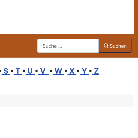
Suchen
Suchen
•
S
•
T
•
U
•
V
•
W
•
X
•
Y
•
Z