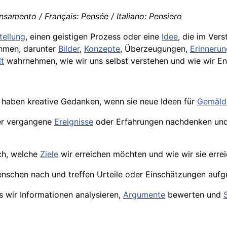
samento / Français: Pensée / Italiano: Pensiero
tellung
, einen geistigen Prozess oder eine
Idee
, die im Ver
hmen, darunter
Bilder
,
Konzepte
, Überzeugungen,
Erinneru
t
wahrnehmen, wie wir uns selbst verstehen und wie wir 
 haben kreative Gedanken, wenn sie neue Ideen für
Gemäld
ber vergangene
Ereignisse
oder Erfahrungen nachdenken und 
ch, welche
Ziele
wir erreichen möchten und wie wir sie erre
enschen nach und treffen Urteile oder Einschätzungen auf
 wir Informationen analysieren,
Argumente
bewerten und