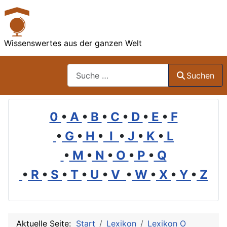
Wissenswertes aus der ganzen Welt
Suchen
Suchen
0
•
A
•
B
•
C
•
D
•
E
•
F
•
G
•
H
•
I
•
J
•
K
•
L
•
M
•
N
•
O
•
P
•
Q
•
R
•
S
•
T
•
U
•
V
•
W
•
X
•
Y
•
Z
Aktuelle Seite:
Start
Lexikon
Lexikon O