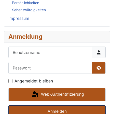
Persönlichkeiten
Sehenswürdigkeiten
Impressum
Anmeldung
Benutzername
Passwort
Passwor
Angemeldet bleiben
Web-Authentifizierung
Anmelden