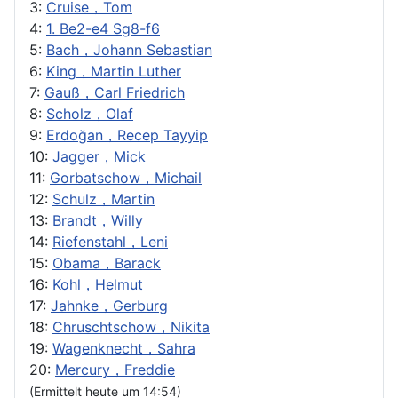
3:
Cruise，Tom
4:
1. Be2-e4 Sg8-f6
5:
Bach，Johann Sebastian
6:
King，Martin Luther
7:
Gauß，Carl Friedrich
8:
Scholz，Olaf
9:
Erdoğan，Recep Tayyip
10:
Jagger，Mick
11:
Gorbatschow，Michail
12:
Schulz，Martin
13:
Brandt，Willy
14:
Riefenstahl，Leni
15:
Obama，Barack
16:
Kohl，Helmut
17:
Jahnke，Gerburg
18:
Chruschtschow，Nikita
19:
Wagenknecht，Sahra
20:
Mercury，Freddie
(Ermittelt heute um 14:54)