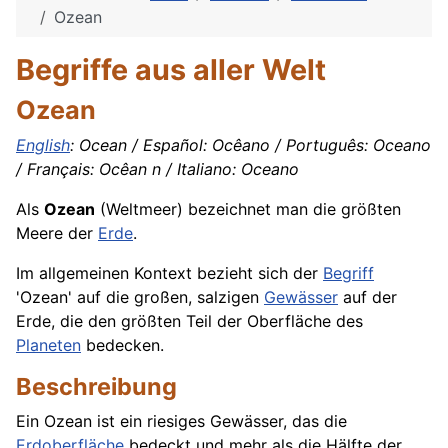
Ozean
Begriffe aus aller Welt
Ozean
English
: Ocean / Español: Ocêano / Português: Oceano
/ Français: Ocêan n / Italiano: Oceano
Als
Ozean
(Weltmeer) bezeichnet man die größten
Meere
der
Erde
.
Im allgemeinen Kontext bezieht sich der
Begriff
'Ozean' auf die großen, salzigen
Gewässer
auf der
Erde, die den größten Teil der Oberfläche des
Planeten
bedecken.
Beschreibung
Ein Ozean ist ein riesiges Gewässer, das die
Erdoberfläche
bedeckt und mehr als die Hälfte der