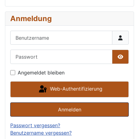
Anmeldung
Benutzername
Passwort
Passwor
Angemeldet bleiben
Web-Authentifizierung
Anmelden
Passwort vergessen?
Benutzername vergessen?