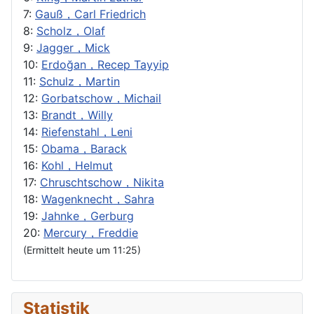
7:
Gauß，Carl Friedrich
8:
Scholz，Olaf
9:
Jagger，Mick
10:
Erdoğan，Recep Tayyip
11:
Schulz，Martin
12:
Gorbatschow，Michail
13:
Brandt，Willy
14:
Riefenstahl，Leni
15:
Obama，Barack
16:
Kohl，Helmut
17:
Chruschtschow，Nikita
18:
Wagenknecht，Sahra
19:
Jahnke，Gerburg
20:
Mercury，Freddie
(Ermittelt heute um 11:25)
Statistik