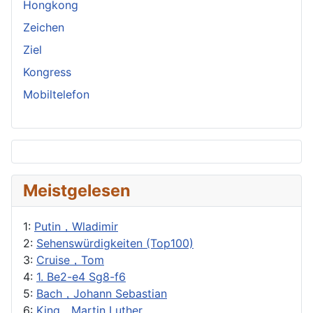
Hongkong
Zeichen
Ziel
Kongress
Mobiltelefon
Meistgelesen
1:
Putin，Wladimir
2:
Sehenswürdigkeiten (Top100)
3:
Cruise，Tom
4:
1. Be2-e4 Sg8-f6
5:
Bach，Johann Sebastian
6:
King，Martin Luther