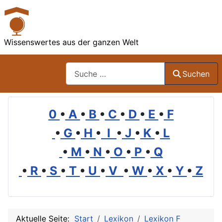
Wissenswertes aus der ganzen Welt
Suchen
Suchen
0
•
A
•
B
•
C
•
D
•
E
•
F
•
G
•
H
•
I
•
J
•
K
•
L
•
M
•
N
•
O
•
P
•
Q
•
R
•
S
•
T
•
U
•
V
•
W
•
X
•
Y
•
Z
Aktuelle Seite:
Start
Lexikon
Lexikon F