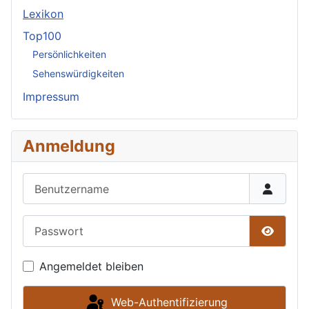
Lexikon
Top100
Persönlichkeiten
Sehenswürdigkeiten
Impressum
Anmeldung
Benutzername
Passwort
Passwor
Angemeldet bleiben
Web-Authentifizierung