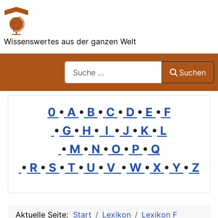
Wissenswertes aus der ganzen Welt
Suchen
Suchen
0
•
A
•
B
•
C
•
D
•
E
•
F
•
G
•
H
•
I
•
J
•
K
•
L
•
M
•
N
•
O
•
P
•
Q
•
R
•
S
•
T
•
U
•
V
•
W
•
X
•
Y
•
Z
Aktuelle Seite:
Start
Lexikon
Lexikon F