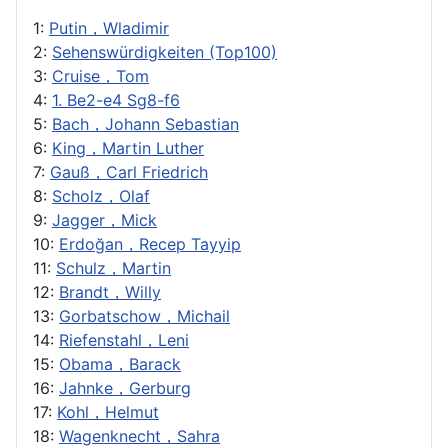
1:
Putin，Wladimir
2:
Sehenswürdigkeiten (Top100)
3:
Cruise，Tom
4:
1. Be2-e4 Sg8-f6
5:
Bach，Johann Sebastian
6:
King，Martin Luther
7:
Gauß，Carl Friedrich
8:
Scholz，Olaf
9:
Jagger，Mick
10:
Erdoğan，Recep Tayyip
11:
Schulz，Martin
12:
Brandt，Willy
13:
Gorbatschow，Michail
14:
Riefenstahl，Leni
15:
Obama，Barack
16:
Jahnke，Gerburg
17:
Kohl，Helmut
18:
Wagenknecht，Sahra