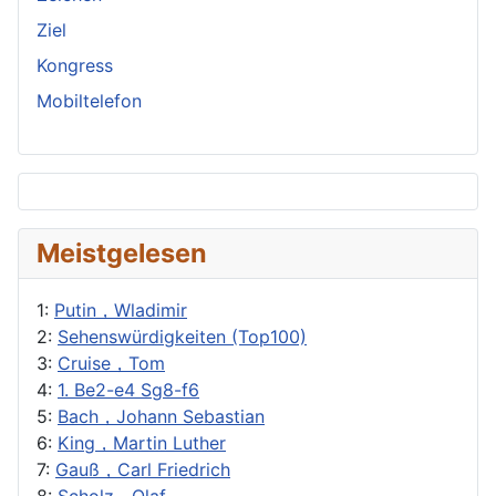
Ziel
Kongress
Mobiltelefon
Meistgelesen
1:
Putin，Wladimir
2:
Sehenswürdigkeiten (Top100)
3:
Cruise，Tom
4:
1. Be2-e4 Sg8-f6
5:
Bach，Johann Sebastian
6:
King，Martin Luther
7:
Gauß，Carl Friedrich