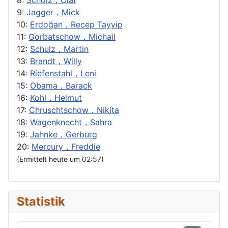
8:
Scholz，Olaf
9:
Jagger，Mick
10:
Erdoğan，Recep Tayyip
11:
Gorbatschow，Michail
12:
Schulz，Martin
13:
Brandt，Willy
14:
Riefenstahl，Leni
15:
Obama，Barack
16:
Kohl，Helmut
17:
Chruschtschow，Nikita
18:
Wagenknecht，Sahra
19:
Jahnke，Gerburg
20:
Mercury，Freddie
(Ermittelt heute um 02:57)
Statistik