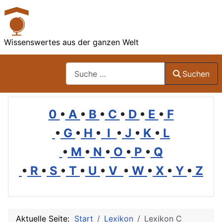
Wissenswertes aus der ganzen Welt
Suchen
Suchen
0
•
A
•
B
•
C
•
D
•
E
•
F
•
G
•
H
•
I
•
J
•
K
•
L
•
M
•
N
•
O
•
P
•
Q
•
R
•
S
•
T
•
U
•
V
•
W
•
X
•
Y
•
Z
Aktuelle Seite:
Start
Lexikon
Lexikon C