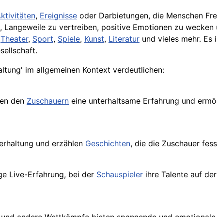
ktivitäten
,
Ereignisse
oder Darbietungen, die Menschen Freu
t, Langeweile zu vertreiben, positive Emotionen zu wecken
,
Theater
,
Sport
,
Spiele
,
Kunst
,
Literatur
und vieles mehr. Es 
ellschaft.
altung' im allgemeinen Kontext verdeutlichen:
ten den
Zuschauern
eine unterhaltsame Erfahrung und ermögli
terhaltung und erzählen
Geschichten
, die die Zuschauer fes
ge Live-Erfahrung, bei der
Schauspieler
ihre Talente auf de