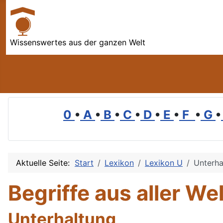
Wissenswertes aus der ganzen Welt
0
•
A
•
B
•
C
•
D
•
E
•
F
•
G
•
Aktuelle Seite:
Start
Lexikon
Lexikon U
Unterha
Begriffe aus aller Wel
Unterhaltung