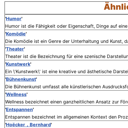
Ähnli
'
Humor
'
Humor ist die Fähigkeit oder Eigenschaft, Dinge auf eine
'
Komödie
'
Die Komödie ist ein Genre der Unterhaltung und Kunst, da
'
Theater
'
Theater ist die Bezeichnung für eine szenische Darstellu
'
Kunstwerk
'
Ein \'Kunstwerk\' ist eine kreative und ästhetische Darste
'
Bühnenkunst
'
Die Bühnenkunst umfasst alle künstlerischen Ausdrucksfo
'
Wellness
'
Wellness bezeichnet einen ganzheitlichen Ansatz zur Fö
'
Entspannen
'
Entspannen bezeichnet im allgemeinen Kontext den Prozes
'
Hoëcker，Bernhard
'