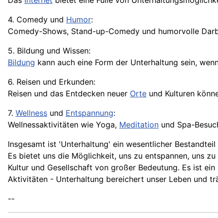
Das
Internet
bietet eine Fülle von Unterhaltungsmöglichk
4. Comedy und
Humor
:
Comedy-Shows, Stand-up-Comedy und humorvolle Darbie
5. Bildung und Wissen:
Bildung
kann auch eine Form der Unterhaltung sein, wenn
6. Reisen und Erkunden:
Reisen und das Entdecken neuer
Orte
und Kulturen könn
7.
Wellness
und
Entspannung
:
Wellnessaktivitäten wie Yoga,
Meditation
und Spa-Besuche
Insgesamt ist 'Unterhaltung' ein wesentlicher Bestandte
Es bietet uns die Möglichkeit, uns zu entspannen, uns z
Kultur und Gesellschaft von großer Bedeutung. Es ist ein
Aktivitäten - Unterhaltung bereichert unser Leben und träg
--