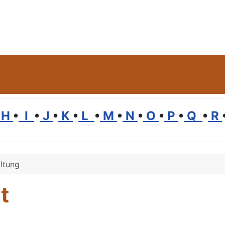
H
•
I
•
J
•
K
•
L
•
M
•
N
•
O
•
P
•
Q
•
R
ltung
t