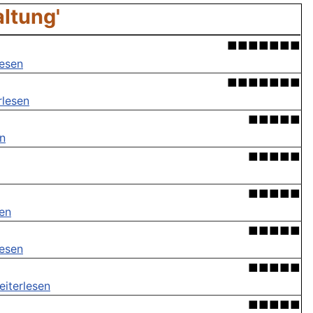
ltung'
■■■■■■■
lesen
■■■■■■■
rlesen
■■■■■
en
■■■■■
■■■■■
sen
■■■■■
lesen
■■■■■
eiterlesen
■■■■■