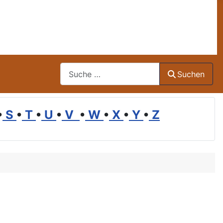
Suchen
Suchen
•
S
•
T
•
U
•
V
•
W
•
X
•
Y
•
Z