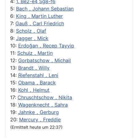
4:
1. Be2-e4 Sg8-f6
5:
Bach，Johann Sebastian
6:
King，Martin Luther
7:
Gauß，Carl Friedrich
8:
Scholz，Olaf
9:
Jagger，Mick
10:
Erdoğan，Recep Tayyip
11:
Schulz，Martin
12:
Gorbatschow，Michail
13:
Brandt，Willy
14:
Riefenstahl，Leni
15:
Obama，Barack
16:
Kohl，Helmut
17:
Chruschtschow，Nikita
18:
Wagenknecht，Sahra
19:
Jahnke，Gerburg
20:
Mercury，Freddie
(Ermittelt heute um 22:37)