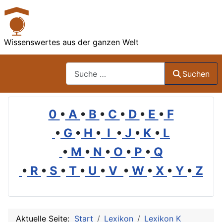
Wissenswertes aus der ganzen Welt
Suchen
Suchen
0
•
A
•
B
•
C
•
D
•
E
•
F
•
G
•
H
•
I
•
J
•
K
•
L
•
M
•
N
•
O
•
P
•
Q
•
R
•
S
•
T
•
U
•
V
•
W
•
X
•
Y
•
Z
Aktuelle Seite:
Start
Lexikon
Lexikon K