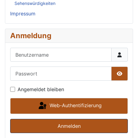
Sehenswürdigkeiten
Impressum
Anmeldung
Benutzername
Passwort
Passwor
Angemeldet bleiben
Web-Authentifizierung
Anmelden