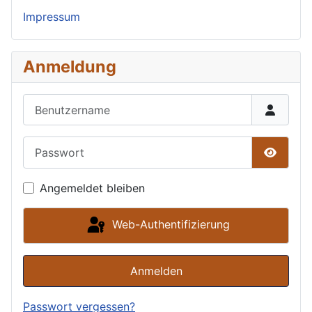
Impressum
Anmeldung
Benutzername
Passwort
Passwor
Angemeldet bleiben
Web-Authentifizierung
Anmelden
Passwort vergessen?