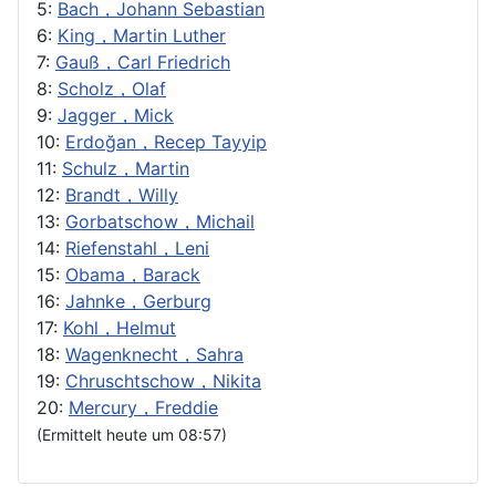
5:
Bach，Johann Sebastian
6:
King，Martin Luther
7:
Gauß，Carl Friedrich
8:
Scholz，Olaf
9:
Jagger，Mick
10:
Erdoğan，Recep Tayyip
11:
Schulz，Martin
12:
Brandt，Willy
13:
Gorbatschow，Michail
14:
Riefenstahl，Leni
15:
Obama，Barack
16:
Jahnke，Gerburg
17:
Kohl，Helmut
18:
Wagenknecht，Sahra
19:
Chruschtschow，Nikita
20:
Mercury，Freddie
(Ermittelt heute um 08:57)