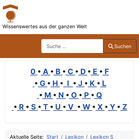
Wissenswertes aus der ganzen Welt
Suchen
Suchen
0
•
A
•
B
•
C
•
D
•
E
•
F
•
G
•
H
•
I
•
J
•
K
•
L
•
M
•
N
•
O
•
P
•
Q
•
R
•
S
•
T
•
U
•
V
•
W
•
X
•
Y
•
Z
Aktuelle Seite:
Start
Lexikon
Lexikon S