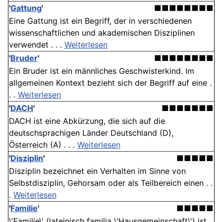
'
Gattung
'
■■■■■■■■
Eine Gattung ist ein Begriff, der in verschiedenen
wissenschaftlichen und akademischen Disziplinen
verwendet . . .
Weiterlesen
'
Bruder
'
■■■■■■■■
Ein Bruder ist ein männliches Geschwisterkind. Im
allgemeinen Kontext bezieht sich der Begriff auf eine .
. .
Weiterlesen
'
DACH
'
■■■■■■■
DACH ist eine Abkürzung, die sich auf die
deutschsprachigen Länder Deutschland (D),
Österreich (A) . . .
Weiterlesen
'
Disziplin
'
■■■■■
Disziplin bezeichnet ein Verhalten im Sinne von
Selbstdisziplin, Gehorsam oder als Teilbereich einen . .
.
Weiterlesen
'
Familie
'
■■■■■
\'Familie\' (lateinisch familia \'Hausgemeinschaft\') ist