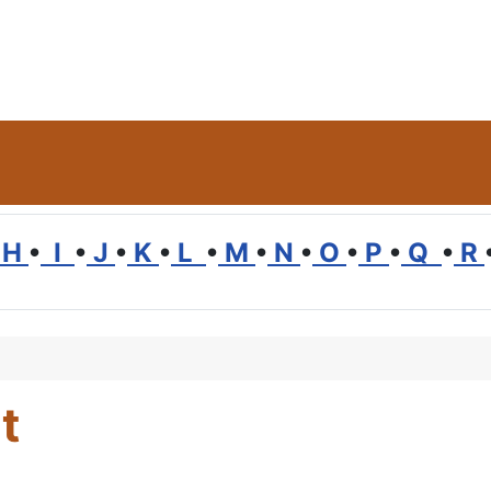
H
•
I
•
J
•
K
•
L
•
M
•
N
•
O
•
P
•
Q
•
R
t