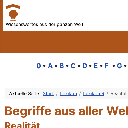
Wissenswertes aus der ganzen Welt
0
•
A
•
B
•
C
•
D
•
E
•
F
•
G
•
Aktuelle Seite:
Start
Lexikon
Lexikon R
Realität
Begriffe aus aller Wel
Realität