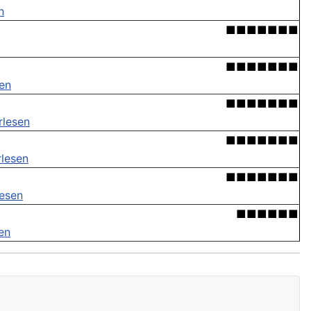
n
■■■■■■■
■■■■■■■
sen
■■■■■■■
rlesen
■■■■■■■
rlesen
■■■■■■■
lesen
■■■■■■
en