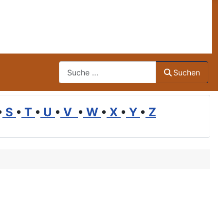
Suchen
Suchen
•
S
•
T
•
U
•
V
•
W
•
X
•
Y
•
Z