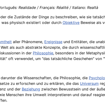
Português: Realidade / Français: Réalité / Italiano: Realtà
der die Zustände der Dinge zu beschreiben, wie sie tatsäc
s, was physisch existiert oder durch
Objektive
Beweise als v
mtheit
aller Phänomene,
Ereignisse
und Entitäten, die una
 Welt als auch abstrakte Konzepte, die durch wissenschaft
Diskussionen in der
Philosophie
, besonders in der Metaphys
ität" oft verwendet, um "das tatsächliche Geschehen" von 
, darunter die Wissenschaften, die Philosophie, die
Psycholo
esetze zu erforschen und zu erklären, die das
Universum
reg
stenz und der
Beziehung
zwischen Bewusstsein und der äußer
e Menschen ihre Umwelt interpretieren und darauf reagieren
ffen.