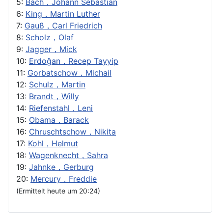
5:
Bach，Johann Sebastian
6:
King，Martin Luther
7:
Gauß，Carl Friedrich
8:
Scholz，Olaf
9:
Jagger，Mick
10:
Erdoğan，Recep Tayyip
11:
Gorbatschow，Michail
12:
Schulz，Martin
13:
Brandt，Willy
14:
Riefenstahl，Leni
15:
Obama，Barack
16:
Chruschtschow，Nikita
17:
Kohl，Helmut
18:
Wagenknecht，Sahra
19:
Jahnke，Gerburg
20:
Mercury，Freddie
(Ermittelt heute um 20:24)