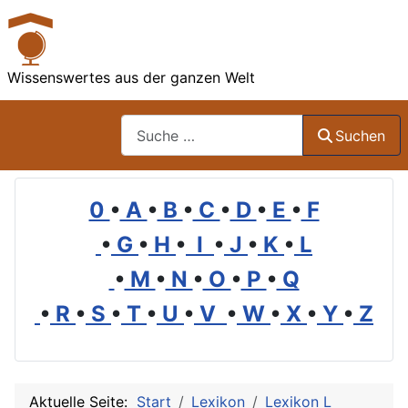
Wissenswertes aus der ganzen Welt
Suchen
Suchen
0
•
A
•
B
•
C
•
D
•
E
•
F
•
G
•
H
•
I
•
J
•
K
•
L
•
M
•
N
•
O
•
P
•
Q
•
R
•
S
•
T
•
U
•
V
•
W
•
X
•
Y
•
Z
Aktuelle Seite:
Start
Lexikon
Lexikon L