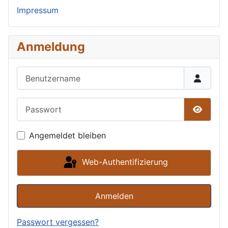
Impressum
Anmeldung
Benutzername
Passwort
Passwor
Angemeldet bleiben
Web-Authentifizierung
Anmelden
Passwort vergessen?