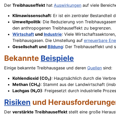
Der
Treibhauseffekt
hat
Auswirkungen
auf viele Bereich
Klimawissenschaft
: Er ist ein zentraler Bestandtei
Umweltpolitik
: Die Reduzierung von Treibhausgasemi
den anthropogenen Treibhauseffekt zu begrenzen.
Wirtschaft
und
Industrie
: Viele Wirtschaftssektoren
Treibhausgasen. Die Umstellung auf
erneuerbare Ene
Gesellschaft und
Bildung
: Der Treibhauseffekt und 
Bekannte
Beispiele
Einige bekannte Treibhausgase und deren
Quellen
sind:
Kohlendioxid (CO₂)
: Hauptsächlich durch die Verbre
Methan (CH₄)
: Stammt aus der Landwirtschaft (ins
Lachgas (N₂O)
: Freigesetzt durch industrielle Pro
Risiken
und Herausforderunge
Der
verstärkte Treibhauseffekt
stellt eine große Heraus