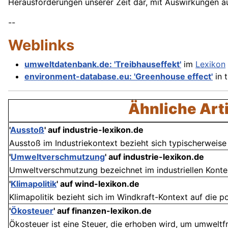
Herausforderungen unserer Zeit dar, mit Auswirkungen au
--
Weblinks
umweltdatenbank.de: 'Treibhauseffekt'
im
Lexikon
environment-database.eu: 'Greenhouse effect'
in 
Ähnliche Art
'
Ausstoß
' auf industrie-lexikon.de
Ausstoß im Industriekontext bezieht sich typischerweise
'
Umweltverschmutzung
' auf industrie-lexikon.de
Umweltverschmutzung bezeichnet im industriellen Kontex
'
Klimapolitik
' auf wind-lexikon.de
Klimapolitik bezieht sich im Windkraft-Kontext auf die p
'
Ökosteuer
' auf finanzen-lexikon.de
Ökosteuer ist eine Steuer, die erhoben wird, um umweltf