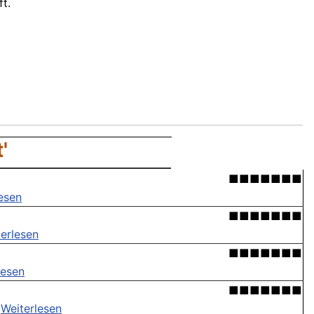
t.
'
■■■■■■■
esen
■■■■■■■
erlesen
■■■■■■■
lesen
■■■■■■■
.
Weiterlesen