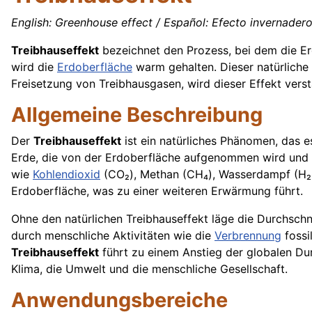
English: Greenhouse effect / Español: Efecto invernadero /
Treibhauseffekt
bezeichnet den Prozess, bei dem die 
wird die
Erdoberfläche
warm gehalten. Dieser natürliche 
Freisetzung von Treibhausgasen, wird dieser Effekt ver
Allgemeine Beschreibung
Der
Treibhauseffekt
ist ein natürliches Phänomen, das e
Erde, die von der Erdoberfläche aufgenommen wird und di
wie
Kohlendioxid
(CO₂), Methan (CH₄), Wasserdampf (H₂O)
Erdoberfläche, was zu einer weiteren Erwärmung führt.
Ohne den natürlichen Treibhauseffekt läge die Durchschni
durch menschliche Aktivitäten wie die
Verbrennung
fossi
Treibhauseffekt
führt zu einem Anstieg der globalen Du
Klima, die Umwelt und die menschliche Gesellschaft.
Anwendungsbereiche