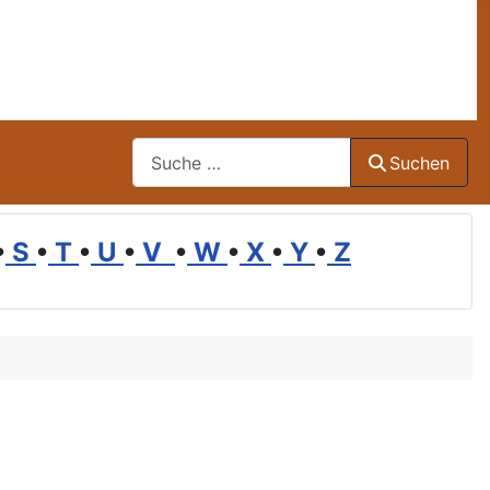
Suchen
Suchen
•
S
•
T
•
U
•
V
•
W
•
X
•
Y
•
Z