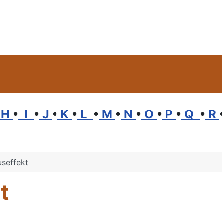
H
•
I
•
J
•
K
•
L
•
M
•
N
•
O
•
P
•
Q
•
R
useffekt
t