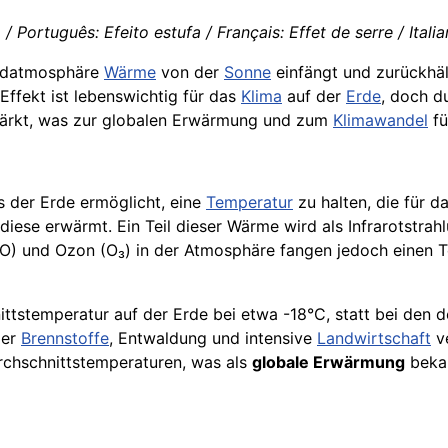
 Português: Efeito estufa / Français: Effet de serre / Italia
Erdatmosphäre
Wärme
von der
Sonne
einfängt und zurückhäl
Effekt ist lebenswichtig für das
Klima
auf der
Erde
, doch d
stärkt, was zur globalen Erwärmung und zum
Klimawandel
fü
s der Erde ermöglicht, eine
Temperatur
zu halten, die für d
ese erwärmt. Ein Teil dieser Wärme wird als Infrarotstrah
 und Ozon (O₃) in der Atmosphäre fangen jedoch einen Teil
ttstemperatur auf der Erde bei etwa -18°C, statt bei den d
ler
Brennstoffe
, Entwaldung und intensive
Landwirtschaft
ve
rchschnittstemperaturen, was als
globale Erwärmung
bekan