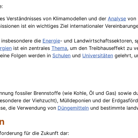
e:
l des Verständnisses von Klimamodellen und der
Analyse
von 
ssionen ist ein wichtiges Ziel internationaler Vereinbarun
, insbesondere die
Energie
- und Landwirtschaftssektoren, sp
rgien
ist ein zentrales
Thema
, um den Treibhauseffekt zu ve
seine Folgen werden in
Schulen
und
Universitäten
gelehrt, 
nnung fossiler Brennstoffe (wie Kohle, Öl und Gas) sowie d
besondere der Viehzucht), Mülldeponien und der Erdgasförd
zesse, die Verwendung von
Düngemitteln
und bestimmte landwi
n
forderung für die Zukunft dar: