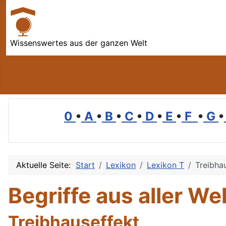
Wissenswertes aus der ganzen Welt
0
•
A
•
B
•
C
•
D
•
E
•
F
•
G
•
Aktuelle Seite:
Start
Lexikon
Lexikon T
Treibha
Begriffe aus aller Wel
Treibhauseffekt