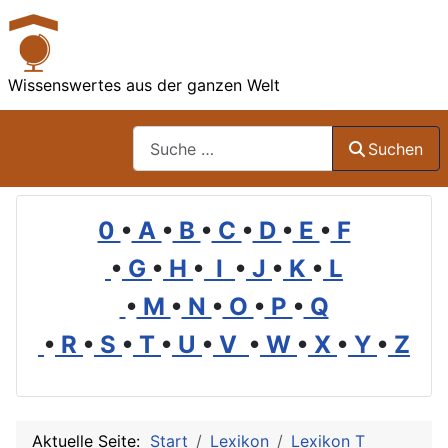
Wissenswertes aus der ganzen Welt
Suchen
Suchen
0
•
A
•
B
•
C
•
D
•
E
•
F
•
G
•
H
•
I
•
J
•
K
•
L
•
M
•
N
•
O
•
P
•
Q
•
R
•
S
•
T
•
U
•
V
•
W
•
X
•
Y
•
Z
Aktuelle Seite:
Start
Lexikon
Lexikon T