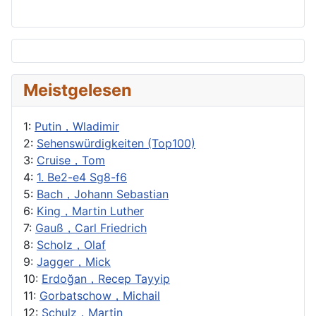
Meistgelesen
1:
Putin，Wladimir
2:
Sehenswürdigkeiten (Top100)
3:
Cruise，Tom
4:
1. Be2-e4 Sg8-f6
5:
Bach，Johann Sebastian
6:
King，Martin Luther
7:
Gauß，Carl Friedrich
8:
Scholz，Olaf
9:
Jagger，Mick
10:
Erdoğan，Recep Tayyip
11:
Gorbatschow，Michail
12:
Schulz，Martin