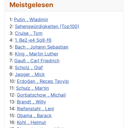
Meistgelesen
1:
Putin，Wladimir
2:
Sehenswürdigkeiten (Top100)
3:
Cruise，Tom
4:
1. Be2-e4 Sg8-f6
5:
Bach，Johann Sebastian
6:
King，Martin Luther
7:
Gauß，Carl Friedrich
8:
Scholz，Olaf
9:
Jagger，Mick
10:
Erdoğan，Recep Tayyip
11:
Schulz，Martin
12:
Gorbatschow，Michail
13:
Brandt，Willy
14:
Riefenstahl，Leni
15:
Obama，Barack
16:
Kohl，Helmut