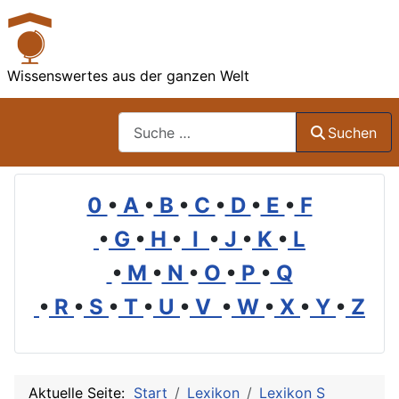
Wissenswertes aus der ganzen Welt
Suchen
Suchen
0
•
A
•
B
•
C
•
D
•
E
•
F
•
G
•
H
•
I
•
J
•
K
•
L
•
M
•
N
•
O
•
P
•
Q
•
R
•
S
•
T
•
U
•
V
•
W
•
X
•
Y
•
Z
Aktuelle Seite:
Start
Lexikon
Lexikon S