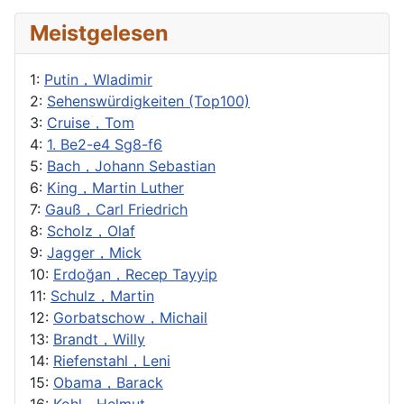
Meistgelesen
1:
Putin，Wladimir
2:
Sehenswürdigkeiten (Top100)
3:
Cruise，Tom
4:
1. Be2-e4 Sg8-f6
5:
Bach，Johann Sebastian
6:
King，Martin Luther
7:
Gauß，Carl Friedrich
8:
Scholz，Olaf
9:
Jagger，Mick
10:
Erdoğan，Recep Tayyip
11:
Schulz，Martin
12:
Gorbatschow，Michail
13:
Brandt，Willy
14:
Riefenstahl，Leni
15:
Obama，Barack
16:
Kohl，Helmut