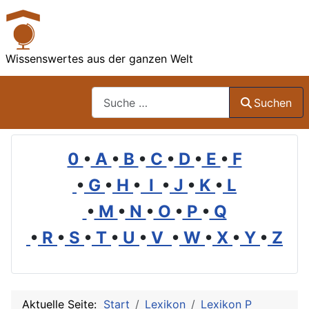
Wissenswertes aus der ganzen Welt
Suchen
Suchen
0
•
A
•
B
•
C
•
D
•
E
•
F
•
G
•
H
•
I
•
J
•
K
•
L
•
M
•
N
•
O
•
P
•
Q
•
R
•
S
•
T
•
U
•
V
•
W
•
X
•
Y
•
Z
Aktuelle Seite:
Start
Lexikon
Lexikon P