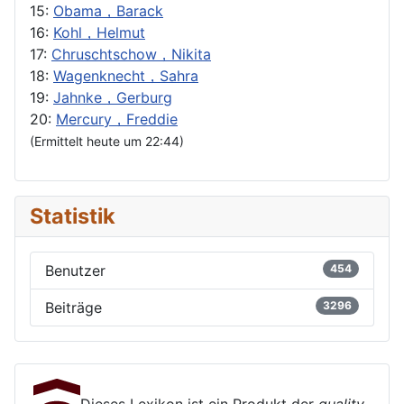
15:
Obama，Barack
16:
Kohl，Helmut
17:
Chruschtschow，Nikita
18:
Wagenknecht，Sahra
19:
Jahnke，Gerburg
20:
Mercury，Freddie
(Ermittelt heute um 22:44)
Statistik
Benutzer
454
Beiträge
3296
Dieses Lexikon ist ein Produkt der
quality-