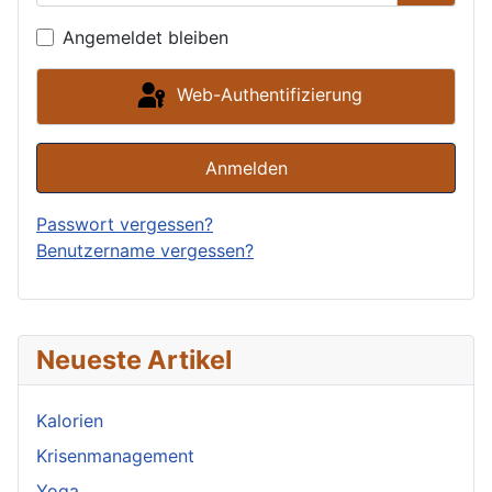
Passwor
Angemeldet bleiben
Web-Authentifizierung
Anmelden
Passwort vergessen?
Benutzername vergessen?
Neueste Artikel
Kalorien
Krisenmanagement
Yoga