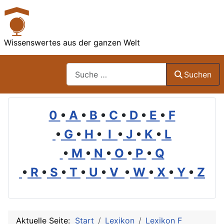
Wissenswertes aus der ganzen Welt
Suchen
Suchen
0
•
A
•
B
•
C
•
D
•
E
•
F
•
G
•
H
•
I
•
J
•
K
•
L
•
M
•
N
•
O
•
P
•
Q
•
R
•
S
•
T
•
U
•
V
•
W
•
X
•
Y
•
Z
Aktuelle Seite:
Start
Lexikon
Lexikon F