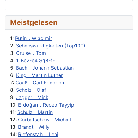
Meistgelesen
1:
Putin，Wladimir
2:
Sehenswürdigkeiten (Top100)
3:
Cruise，Tom
4:
1. Be2-e4 Sg8-f6
5:
Bach，Johann Sebastian
6:
King，Martin Luther
7:
Gauß，Carl Friedrich
8:
Scholz，Olaf
9:
Jagger，Mick
10:
Erdoğan，Recep Tayyip
11:
Schulz，Martin
12:
Gorbatschow，Michail
13:
Brandt，Willy
14:
Riefenstahl，Leni