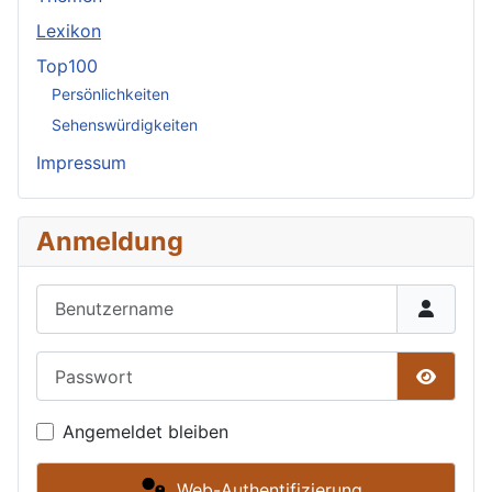
Lexikon
Top100
Persönlichkeiten
Sehenswürdigkeiten
Impressum
Anmeldung
Benutzername
Passwort
Passwor
Angemeldet bleiben
Web-Authentifizierung