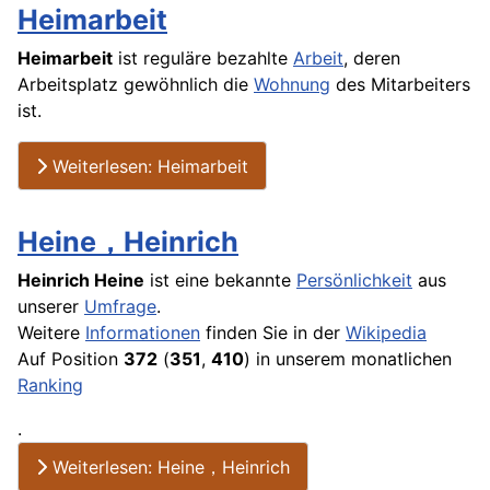
Heimarbeit
Heimarbeit
ist reguläre bezahlte
Arbeit
, deren
Arbeitsplatz gewöhnlich die
Wohnung
des Mitarbeiters
ist.
Weiterlesen: Heimarbeit
Heine，Heinrich
Heinrich Heine
ist eine bekannte
Persönlichkeit
aus
unserer
Umfrage
.
Weitere
Informationen
finden Sie in der
Wikipedia
Auf Position
372
(
351
,
410
) in unserem monatlichen
Ranking
.
Weiterlesen: Heine，Heinrich