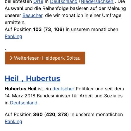
beliebtesten
Orte
in
Deutschland
(
Niedersachsen
). Die
Auswahl und die Reihenfolge basieren auf der Meinung
unserer
Besucher
, die wir monatlich in einer
Umfrage
ermitteln.
Auf Position
103
(
73
,
106
) in unserem monatlichen
Ranking
.
Weiterlesen: Heidepark Soltau
Heil，Hubertus
Hubertus Heil
ist ein
deutscher
Politiker und seit dem
14. März 2018 Bundesminister für
Arbeit
und Soziales
in
Deutschland
.
Auf Position
360
(
420
,
378
) in unserem monatlichen
Ranking