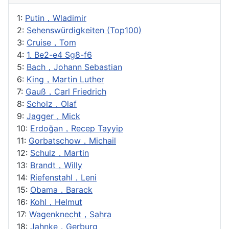
1:
Putin，Wladimir
2:
Sehenswürdigkeiten (Top100)
3:
Cruise，Tom
4:
1. Be2-e4 Sg8-f6
5:
Bach，Johann Sebastian
6:
King，Martin Luther
7:
Gauß，Carl Friedrich
8:
Scholz，Olaf
9:
Jagger，Mick
10:
Erdoğan，Recep Tayyip
11:
Gorbatschow，Michail
12:
Schulz，Martin
13:
Brandt，Willy
14:
Riefenstahl，Leni
15:
Obama，Barack
16:
Kohl，Helmut
17:
Wagenknecht，Sahra
18:
Jahnke，Gerburg