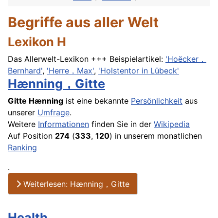
Begriffe aus aller Welt
Lexikon H
Das Allerwelt-Lexikon +++ Beispielartikel:
'Hoëcker，
Bernhard'
,
'Herre，Max'
,
'Holstentor in Lübeck'
Hænning，Gitte
Gitte Hænning
ist eine bekannte
Persönlichkeit
aus
unserer
Umfrage
.
Weitere
Informationen
finden Sie in der
Wikipedia
Auf Position
274
(
333
,
120
) in unserem monatlichen
Ranking
.
Weiterlesen: Hænning，Gitte
Health