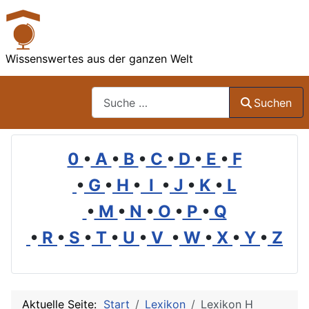
Wissenswertes aus der ganzen Welt
Suchen
Suchen
0
•
A
•
B
•
C
•
D
•
E
•
F
•
G
•
H
•
I
•
J
•
K
•
L
•
M
•
N
•
O
•
P
•
Q
•
R
•
S
•
T
•
U
•
V
•
W
•
X
•
Y
•
Z
Aktuelle Seite:
Start
Lexikon
Lexikon H