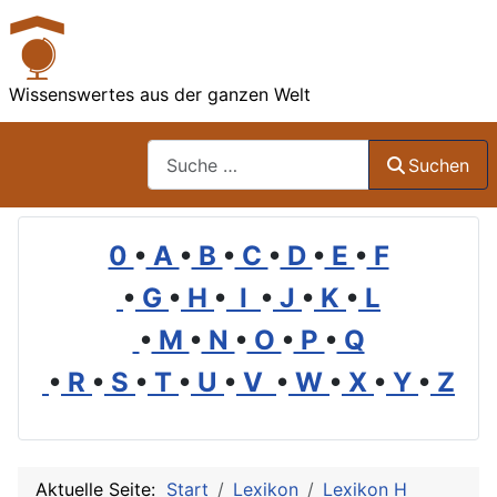
Wissenswertes aus der ganzen Welt
Suchen
Suchen
0
•
A
•
B
•
C
•
D
•
E
•
F
•
G
•
H
•
I
•
J
•
K
•
L
•
M
•
N
•
O
•
P
•
Q
•
R
•
S
•
T
•
U
•
V
•
W
•
X
•
Y
•
Z
Aktuelle Seite:
Start
Lexikon
Lexikon H