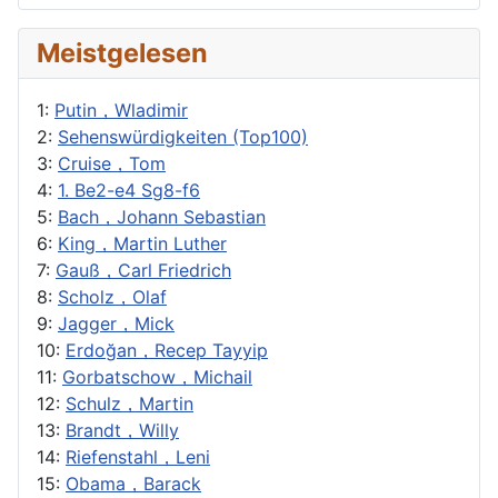
Meistgelesen
1:
Putin，Wladimir
2:
Sehenswürdigkeiten (Top100)
3:
Cruise，Tom
4:
1. Be2-e4 Sg8-f6
5:
Bach，Johann Sebastian
6:
King，Martin Luther
7:
Gauß，Carl Friedrich
8:
Scholz，Olaf
9:
Jagger，Mick
10:
Erdoğan，Recep Tayyip
11:
Gorbatschow，Michail
12:
Schulz，Martin
13:
Brandt，Willy
14:
Riefenstahl，Leni
15:
Obama，Barack