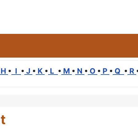
H
•
I
•
J
•
K
•
L
•
M
•
N
•
O
•
P
•
Q
•
R
t