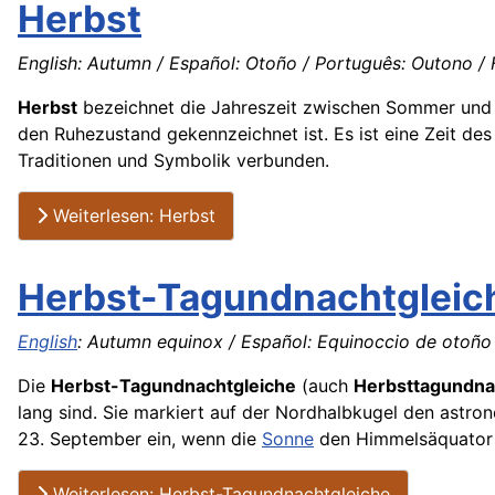
Herbst
English: Autumn / Español: Otoño / Português: Outono / 
Herbst
bezeichnet die Jahreszeit zwischen Sommer und W
den Ruhezustand gekennzeichnet ist. Es ist eine Zeit des 
Traditionen und Symbolik verbunden.
Weiterlesen: Herbst
Herbst-Tagundnachtgleic
English
: Autumn equinox / Español: Equinoccio de otoño 
Die
Herbst-Tagundnachtgleiche
(auch
Herbsttagundna
lang sind. Sie markiert auf der Nordhalbkugel den astro
23. September ein, wenn die
Sonne
den Himmelsäquator 
Weiterlesen: Herbst-Tagundnachtgleiche