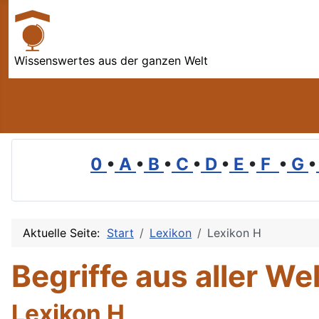
Wissenswertes aus der ganzen Welt
0
•
A
•
B
•
C
•
D
•
E
•
F
•
G
•
Aktuelle Seite:
Start
Lexikon
Lexikon H
Begriffe aus aller Wel
Lexikon H