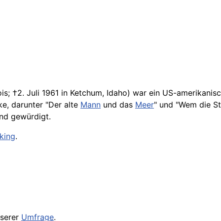
nois; †2. Juli 1961 in Ketchum, Idaho) war ein US-amerikanis
ke, darunter "Der alte
Mann
und das
Meer
" und "Wem die St
und gewürdigt.
king
.
serer
Umfrage
.