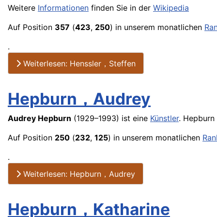
Weitere
Informationen
finden Sie in der
Wikipedia
Auf Position
357
(
423
,
250
) in unserem monatlichen
Ran
.
Weiterlesen: Henssler，Steffen
Hepburn，Audrey
Audrey Hepburn
(1929–1993) ist eine
Künstler
. Hepburn
Auf Position
250
(
232
,
125
) in unserem monatlichen
Ran
.
Weiterlesen: Hepburn，Audrey
Hepburn，Katharine