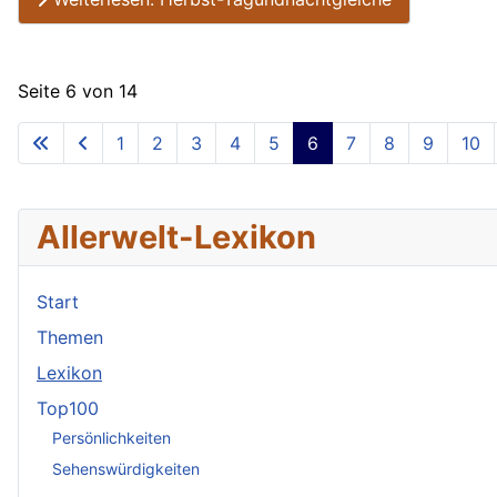
Seite 6 von 14
1
2
3
4
5
6
7
8
9
10
Allerwelt-Lexikon
Start
Themen
Lexikon
Top100
Persönlichkeiten
Sehenswürdigkeiten