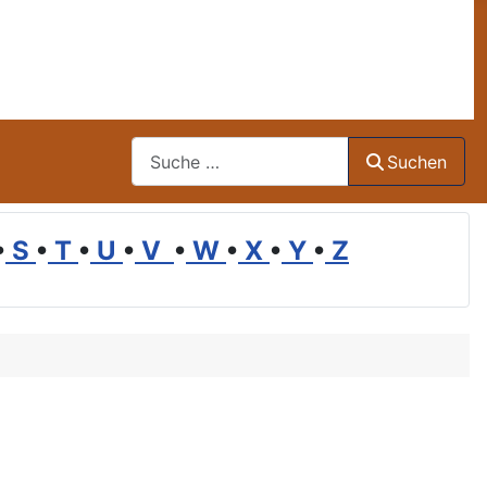
Suchen
Suchen
•
S
•
T
•
U
•
V
•
W
•
X
•
Y
•
Z