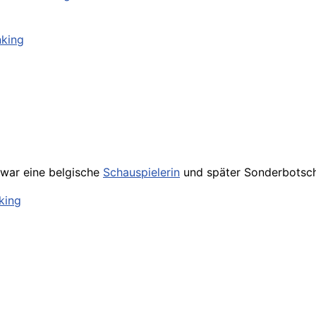
king
 war eine belgische
Schauspielerin
und später Sonderbotsch
king