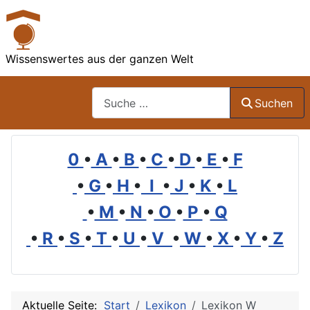
Wissenswertes aus der ganzen Welt
Suchen
Suchen
0
•
A
•
B
•
C
•
D
•
E
•
F
•
G
•
H
•
I
•
J
•
K
•
L
•
M
•
N
•
O
•
P
•
Q
•
R
•
S
•
T
•
U
•
V
•
W
•
X
•
Y
•
Z
Aktuelle Seite:
Start
Lexikon
Lexikon W