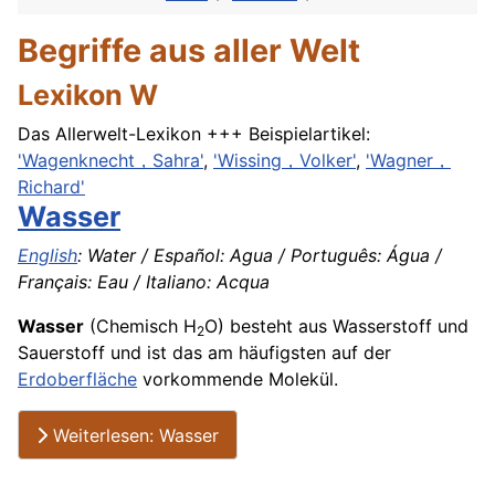
Begriffe aus aller Welt
Lexikon W
Das Allerwelt-Lexikon +++ Beispielartikel:
'Wagenknecht，Sahra'
,
'Wissing，Volker'
,
'Wagner，
Richard'
Wasser
English
: Water / Español: Agua / Português: Água /
Français: Eau / Italiano: Acqua
Wasser
(Chemisch H
O) besteht aus Wasserstoff und
2
Sauerstoff und ist das am häufigsten auf der
Erdoberfläche
vorkommende Molekül.
Weiterlesen: Wasser