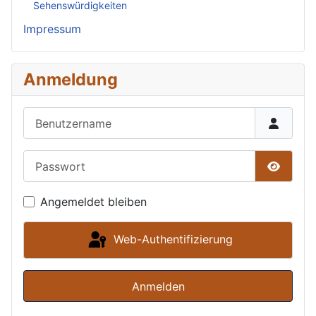
Sehenswürdigkeiten
Impressum
Anmeldung
Benutzername
Passwort
Passwor
Angemeldet bleiben
Web-Authentifizierung
Anmelden