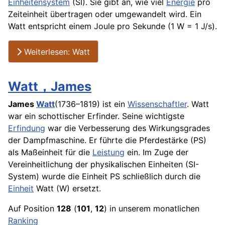
Einheitensystem
(SI). Sie gibt an, wie viel
Energie
pro
Zeiteinheit übertragen oder umgewandelt wird. Ein
Watt entspricht einem Joule pro Sekunde (1 W = 1 J/s).
Weiterlesen: Watt
Watt，James
James
Watt
(1736–1819) ist ein
Wissenschaftler
. Watt
war ein schottischer Erfinder. Seine wichtigste
Erfindung
war die Verbesserung des Wirkungsgrades
der Dampfmaschine. Er führte die Pferdestärke (PS)
als Maßeinheit für die
Leistung
ein. Im Zuge der
Vereinheitlichung der physikalischen Einheiten (SI-
System) wurde die Einheit PS schließlich durch die
Einheit
Watt (W) ersetzt.
Auf Position
128
(
101
,
12
) in unserem monatlichen
Ranking