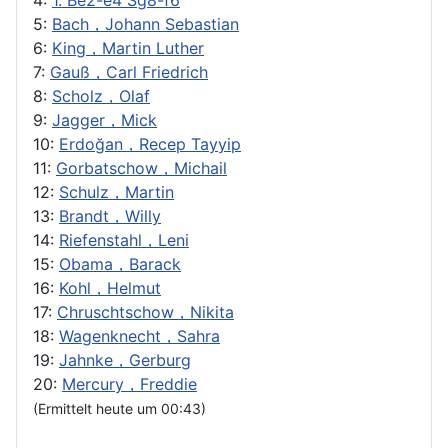
4:
1. Be2-e4 Sg8-f6
5:
Bach，Johann Sebastian
6:
King，Martin Luther
7:
Gauß，Carl Friedrich
8:
Scholz，Olaf
9:
Jagger，Mick
10:
Erdoğan，Recep Tayyip
11:
Gorbatschow，Michail
12:
Schulz，Martin
13:
Brandt，Willy
14:
Riefenstahl，Leni
15:
Obama，Barack
16:
Kohl，Helmut
17:
Chruschtschow，Nikita
18:
Wagenknecht，Sahra
19:
Jahnke，Gerburg
20:
Mercury，Freddie
(Ermittelt heute um 00:43)