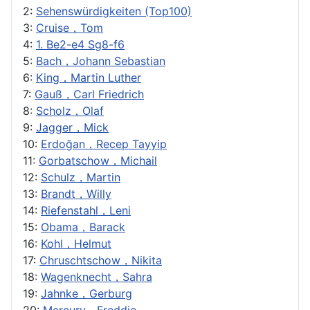
2:
Sehenswürdigkeiten (Top100)
3:
Cruise，Tom
4:
1. Be2-e4 Sg8-f6
5:
Bach，Johann Sebastian
6:
King，Martin Luther
7:
Gauß，Carl Friedrich
8:
Scholz，Olaf
9:
Jagger，Mick
10:
Erdoğan，Recep Tayyip
11:
Gorbatschow，Michail
12:
Schulz，Martin
13:
Brandt，Willy
14:
Riefenstahl，Leni
15:
Obama，Barack
16:
Kohl，Helmut
17:
Chruschtschow，Nikita
18:
Wagenknecht，Sahra
19:
Jahnke，Gerburg
20:
Mercury，Freddie