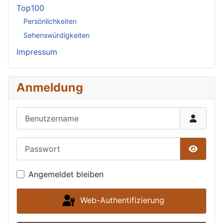
Top100
Persönlichkeiten
Sehenswürdigkeiten
Impressum
Anmeldung
Benutzername
Passwort
Passwor
Angemeldet bleiben
Web-Authentifizierung