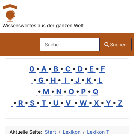
Wissenswertes aus der ganzen Welt
Suchen
Suchen
0
•
A
•
B
•
C
•
D
•
E
•
F
•
G
•
H
•
I
•
J
•
K
•
L
•
M
•
N
•
O
•
P
•
Q
•
R
•
S
•
T
•
U
•
V
•
W
•
X
•
Y
•
Z
Aktuelle Seite:
Start
Lexikon
Lexikon T