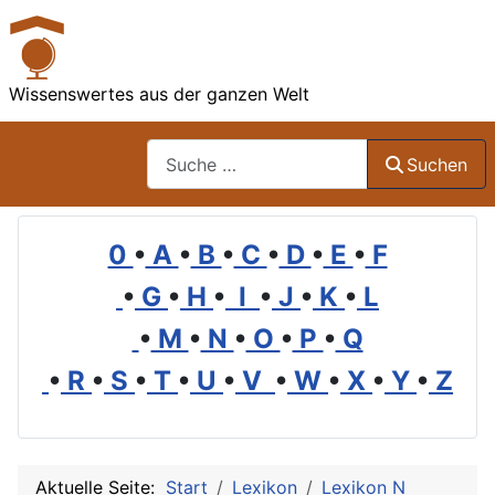
Wissenswertes aus der ganzen Welt
Suchen
Suchen
0
•
A
•
B
•
C
•
D
•
E
•
F
•
G
•
H
•
I
•
J
•
K
•
L
•
M
•
N
•
O
•
P
•
Q
•
R
•
S
•
T
•
U
•
V
•
W
•
X
•
Y
•
Z
Aktuelle Seite:
Start
Lexikon
Lexikon N