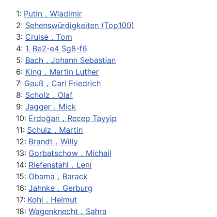
1:
Putin，Wladimir
2:
Sehenswürdigkeiten (Top100)
3:
Cruise，Tom
4:
1. Be2-e4 Sg8-f6
5:
Bach，Johann Sebastian
6:
King，Martin Luther
7:
Gauß，Carl Friedrich
8:
Scholz，Olaf
9:
Jagger，Mick
10:
Erdoğan，Recep Tayyip
11:
Schulz，Martin
12:
Brandt，Willy
13:
Gorbatschow，Michail
14:
Riefenstahl，Leni
15:
Obama，Barack
16:
Jahnke，Gerburg
17:
Kohl，Helmut
18:
Wagenknecht，Sahra