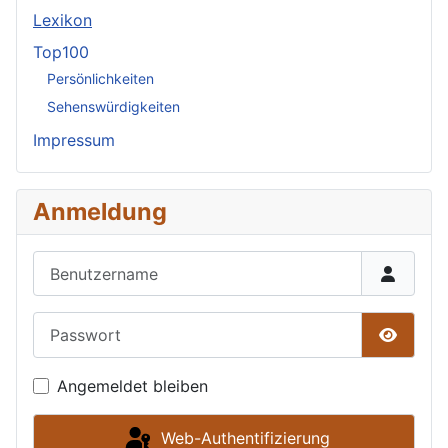
Lexikon
Top100
Persönlichkeiten
Sehenswürdigkeiten
Impressum
Anmeldung
Benutzername
Passwort
Passwor
Angemeldet bleiben
Web-Authentifizierung