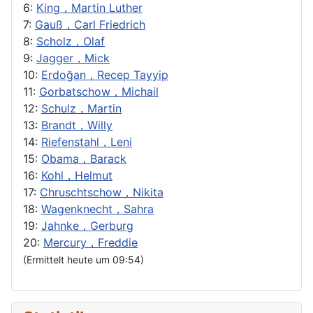
6:
King，Martin Luther
7:
Gauß，Carl Friedrich
8:
Scholz，Olaf
9:
Jagger，Mick
10:
Erdoğan，Recep Tayyip
11:
Gorbatschow，Michail
12:
Schulz，Martin
13:
Brandt，Willy
14:
Riefenstahl，Leni
15:
Obama，Barack
16:
Kohl，Helmut
17:
Chruschtschow，Nikita
18:
Wagenknecht，Sahra
19:
Jahnke，Gerburg
20:
Mercury，Freddie
(Ermittelt heute um 09:54)