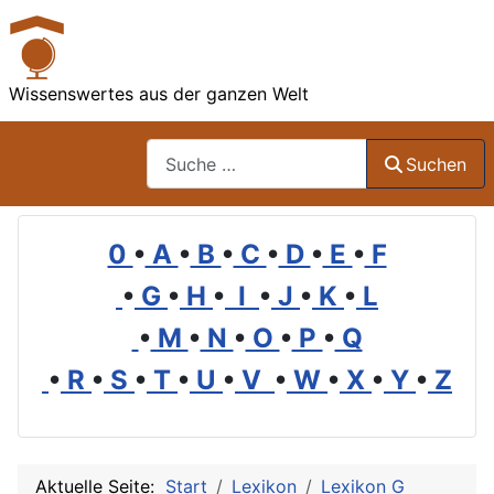
Wissenswertes aus der ganzen Welt
Suchen
Suchen
0
•
A
•
B
•
C
•
D
•
E
•
F
•
G
•
H
•
I
•
J
•
K
•
L
•
M
•
N
•
O
•
P
•
Q
•
R
•
S
•
T
•
U
•
V
•
W
•
X
•
Y
•
Z
Aktuelle Seite:
Start
Lexikon
Lexikon G