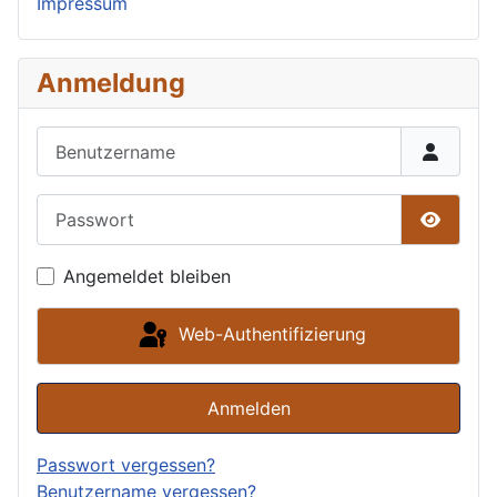
Impressum
Anmeldung
Benutzername
Passwort
Passwor
Angemeldet bleiben
Web-Authentifizierung
Anmelden
Passwort vergessen?
Benutzername vergessen?