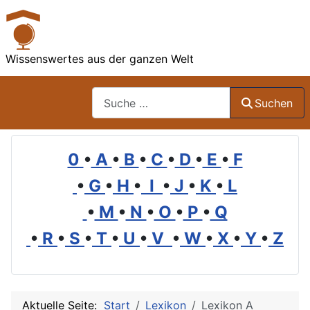
Wissenswertes aus der ganzen Welt
Suchen
Suchen
0
•
A
•
B
•
C
•
D
•
E
•
F
•
G
•
H
•
I
•
J
•
K
•
L
•
M
•
N
•
O
•
P
•
Q
•
R
•
S
•
T
•
U
•
V
•
W
•
X
•
Y
•
Z
Aktuelle Seite:
Start
Lexikon
Lexikon A