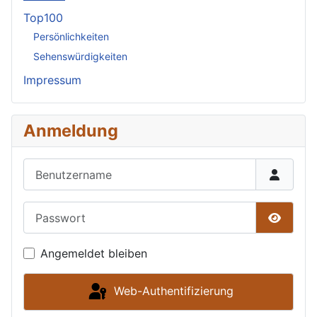
Top100
Persönlichkeiten
Sehenswürdigkeiten
Impressum
Anmeldung
Benutzername
Passwort
Passwor
Angemeldet bleiben
Web-Authentifizierung