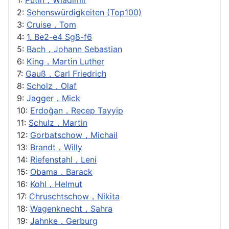
1:
Putin，Wladimir
2:
Sehenswürdigkeiten (Top100)
3:
Cruise，Tom
4:
1. Be2-e4 Sg8-f6
5:
Bach，Johann Sebastian
6:
King，Martin Luther
7:
Gauß，Carl Friedrich
8:
Scholz，Olaf
9:
Jagger，Mick
10:
Erdoğan，Recep Tayyip
11:
Schulz，Martin
12:
Gorbatschow，Michail
13:
Brandt，Willy
14:
Riefenstahl，Leni
15:
Obama，Barack
16:
Kohl，Helmut
17:
Chruschtschow，Nikita
18:
Wagenknecht，Sahra
19:
Jahnke，Gerburg