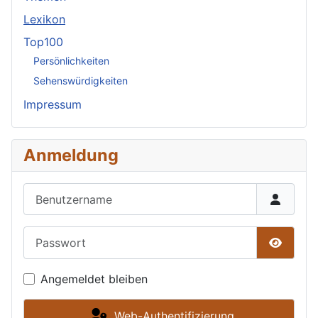
Lexikon
Top100
Persönlichkeiten
Sehenswürdigkeiten
Impressum
Anmeldung
Benutzername
Passwort
Passwor
Angemeldet bleiben
Web-Authentifizierung