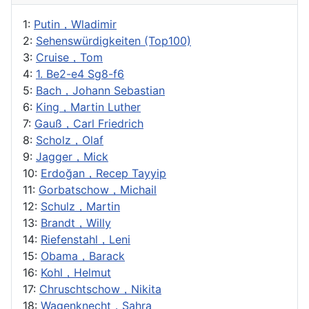
1:
Putin，Wladimir
2:
Sehenswürdigkeiten (Top100)
3:
Cruise，Tom
4:
1. Be2-e4 Sg8-f6
5:
Bach，Johann Sebastian
6:
King，Martin Luther
7:
Gauß，Carl Friedrich
8:
Scholz，Olaf
9:
Jagger，Mick
10:
Erdoğan，Recep Tayyip
11:
Gorbatschow，Michail
12:
Schulz，Martin
13:
Brandt，Willy
14:
Riefenstahl，Leni
15:
Obama，Barack
16:
Kohl，Helmut
17:
Chruschtschow，Nikita
18:
Wagenknecht，Sahra