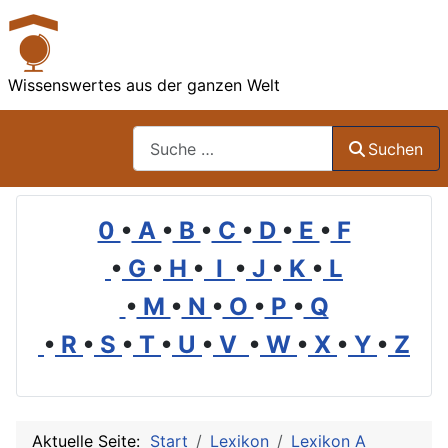
Wissenswertes aus der ganzen Welt
Suchen
Suchen
0
•
A
•
B
•
C
•
D
•
E
•
F
•
G
•
H
•
I
•
J
•
K
•
L
•
M
•
N
•
O
•
P
•
Q
•
R
•
S
•
T
•
U
•
V
•
W
•
X
•
Y
•
Z
Aktuelle Seite:
Start
Lexikon
Lexikon A