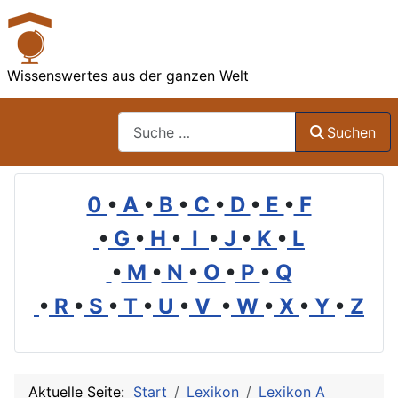
Wissenswertes aus der ganzen Welt
Suchen
Suchen
0
•
A
•
B
•
C
•
D
•
E
•
F
•
G
•
H
•
I
•
J
•
K
•
L
•
M
•
N
•
O
•
P
•
Q
•
R
•
S
•
T
•
U
•
V
•
W
•
X
•
Y
•
Z
Aktuelle Seite:
Start
Lexikon
Lexikon A