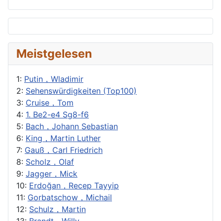
Meistgelesen
1:
Putin，Wladimir
2:
Sehenswürdigkeiten (Top100)
3:
Cruise，Tom
4:
1. Be2-e4 Sg8-f6
5:
Bach，Johann Sebastian
6:
King，Martin Luther
7:
Gauß，Carl Friedrich
8:
Scholz，Olaf
9:
Jagger，Mick
10:
Erdoğan，Recep Tayyip
11:
Gorbatschow，Michail
12:
Schulz，Martin
13:
Brandt，Willy