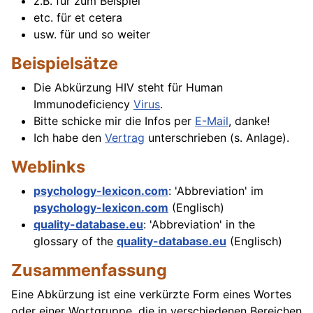
z.B. für zum Beispiel
etc. für et cetera
usw. für und so weiter
Beispielsätze
Die Abkürzung HIV steht für Human
Immunodeficiency
Virus
.
Bitte schicke mir die Infos per
E-Mail
, danke!
Ich habe den
Vertrag
unterschrieben (s. Anlage).
Weblinks
psychology-lexicon.com
: 'Abbreviation' im
psychology-lexicon.com
(Englisch)
quality-database.eu
: 'Abbreviation' in the
glossary of the
quality-database.eu
(Englisch)
Zusammenfassung
Eine Abkürzung ist eine verkürzte Form eines Wortes
oder einer Wortgruppe, die in verschiedenen Bereichen