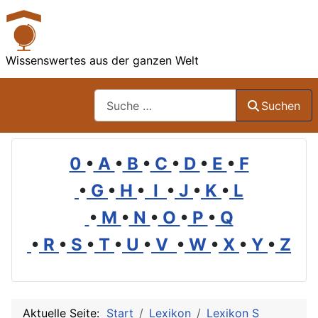
Wissenswertes aus der ganzen Welt
Suchen
Suchen
0
•
A
•
B
•
C
•
D
•
E
•
F
•
G
•
H
•
I
•
J
•
K
•
L
•
M
•
N
•
O
•
P
•
Q
•
R
•
S
•
T
•
U
•
V
•
W
•
X
•
Y
•
Z
Aktuelle Seite:
Start
Lexikon
Lexikon S