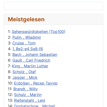
Meistgelesen
1:
Sehenswürdigkeiten (Top100)
2:
Putin，Wladimir
3:
Cruise，Tom
4:
1. Be2-e4 Sg8-f6
5:
Bach，Johann Sebastian
6:
Gauß，Carl Friedrich
7:
King，Martin Luther
8:
Scholz，Olaf
9:
Jagger，Mick
10:
Erdoğan，Recep Tayyip
11:
Brandt，Willy
12:
Schulz，Martin
13:
Riefenstahl，Leni
14:
Gorbatschow，Michail