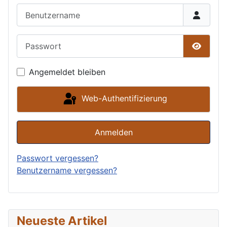
Benutzername
Passwort
Passwor
Angemeldet bleiben
Web-Authentifizierung
Anmelden
Passwort vergessen?
Benutzername vergessen?
Neueste Artikel