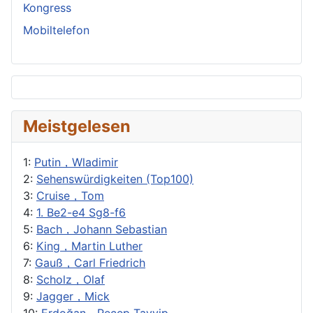
Kongress
Mobiltelefon
Meistgelesen
1:
Putin，Wladimir
2:
Sehenswürdigkeiten (Top100)
3:
Cruise，Tom
4:
1. Be2-e4 Sg8-f6
5:
Bach，Johann Sebastian
6:
King，Martin Luther
7:
Gauß，Carl Friedrich
8:
Scholz，Olaf
9:
Jagger，Mick
10:
Erdoğan，Recep Tayyip