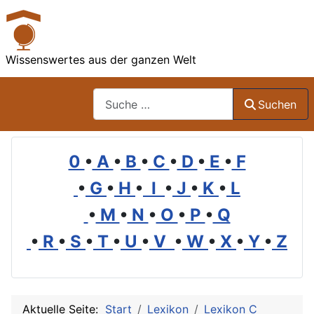
Wissenswertes aus der ganzen Welt
Suchen
Suchen
0
•
A
•
B
•
C
•
D
•
E
•
F
•
G
•
H
•
I
•
J
•
K
•
L
•
M
•
N
•
O
•
P
•
Q
•
R
•
S
•
T
•
U
•
V
•
W
•
X
•
Y
•
Z
Aktuelle Seite:
Start
Lexikon
Lexikon C