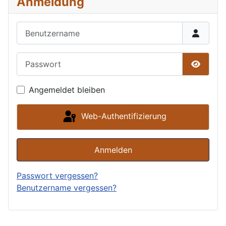
Anmeldung
Benutzername
Passwort
Passwor
Angemeldet bleiben
Web-Authentifizierung
Anmelden
Passwort vergessen?
Benutzername vergessen?