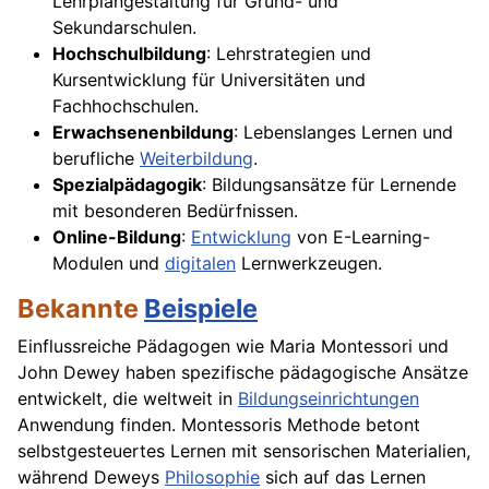
Lehrplangestaltung für Grund- und
Sekundarschulen.
Hochschulbildung
: Lehrstrategien und
Kursentwicklung für Universitäten und
Fachhochschulen.
Erwachsenenbildung
: Lebenslanges Lernen und
berufliche
Weiterbildung
.
Spezialpädagogik
: Bildungsansätze für Lernende
mit besonderen Bedürfnissen.
Online-Bildung
:
Entwicklung
von E-Learning-
Modulen und
digitalen
Lernwerkzeugen.
Bekannte
Beispiele
Einflussreiche Pädagogen wie Maria Montessori und
John Dewey haben spezifische pädagogische Ansätze
entwickelt, die weltweit in
Bildungseinrichtungen
Anwendung finden. Montessoris Methode betont
selbstgesteuertes Lernen mit sensorischen Materialien,
während Deweys
Philosophie
sich auf das Lernen