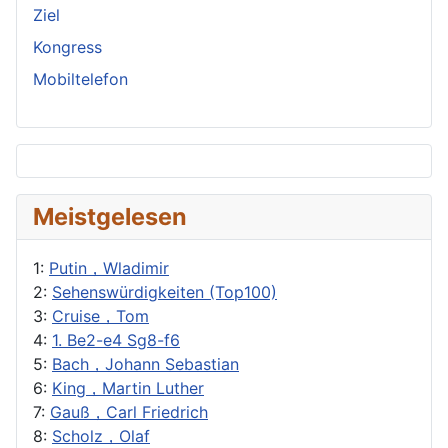
Ziel
Kongress
Mobiltelefon
Meistgelesen
1:
Putin，Wladimir
2:
Sehenswürdigkeiten (Top100)
3:
Cruise，Tom
4:
1. Be2-e4 Sg8-f6
5:
Bach，Johann Sebastian
6:
King，Martin Luther
7:
Gauß，Carl Friedrich
8:
Scholz，Olaf