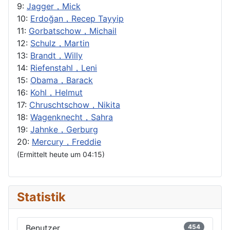
9:
Jagger，Mick
10:
Erdoğan，Recep Tayyip
11:
Gorbatschow，Michail
12:
Schulz，Martin
13:
Brandt，Willy
14:
Riefenstahl，Leni
15:
Obama，Barack
16:
Kohl，Helmut
17:
Chruschtschow，Nikita
18:
Wagenknecht，Sahra
19:
Jahnke，Gerburg
20:
Mercury，Freddie
(Ermittelt heute um 04:15)
Statistik
Benutzer
454