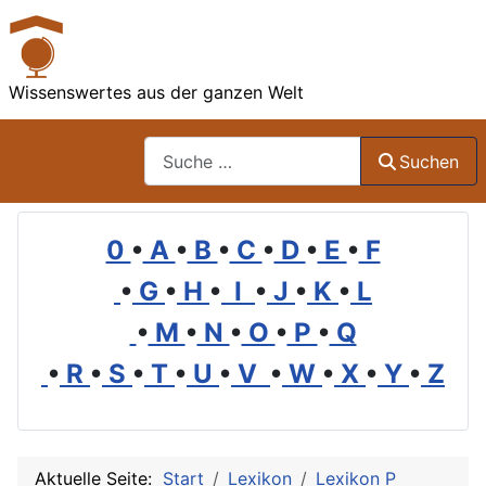
Wissenswertes aus der ganzen Welt
Suchen
Suchen
0
•
A
•
B
•
C
•
D
•
E
•
F
•
G
•
H
•
I
•
J
•
K
•
L
•
M
•
N
•
O
•
P
•
Q
•
R
•
S
•
T
•
U
•
V
•
W
•
X
•
Y
•
Z
Aktuelle Seite:
Start
Lexikon
Lexikon P