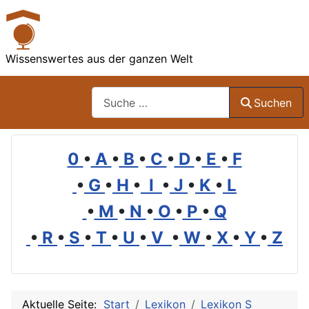
Wissenswertes aus der ganzen Welt
Suchen
Suchen
0
•
A
•
B
•
C
•
D
•
E
•
F
•
G
•
H
•
I
•
J
•
K
•
L
•
M
•
N
•
O
•
P
•
Q
•
R
•
S
•
T
•
U
•
V
•
W
•
X
•
Y
•
Z
Aktuelle Seite:
Start
Lexikon
Lexikon S