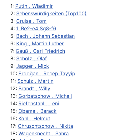
1:
Putin，Wladimir
2:
Sehenswürdigkeiten (Top100)
3:
Cruise，Tom
4:
1. Be2-e4 Sg8-f6
5:
Bach，Johann Sebastian
6:
King，Martin Luther
7:
Gauß，Carl Friedrich
8:
Scholz，Olaf
9:
Jagger，Mick
10:
Erdoğan，Recep Tayyip
11:
Schulz，Martin
12:
Brandt，Willy
13:
Gorbatschow，Michail
14:
Riefenstahl，Leni
15:
Obama，Barack
16:
Kohl，Helmut
17:
Chruschtschow，Nikita
18:
Wagenknecht，Sahra