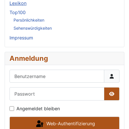
Lexikon
Top100
Persönlichkeiten
Sehenswürdigkeiten
Impressum
Anmeldung
Benutzername
Passwort
Passwor
Angemeldet bleiben
Web-Authentifizierung