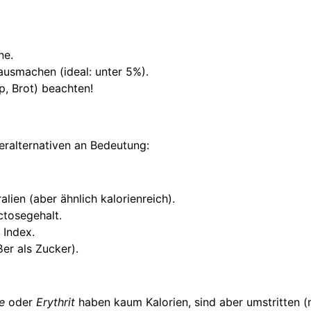
ne.
usmachen (ideal: unter 5%).
p, Brot) beachten!
ralternativen an Bedeutung:
ien (aber ähnlich kalorienreich).
ctosegehalt.
 Index.
ßer als Zucker).
e
oder
Erythrit
haben kaum Kalorien, sind aber umstritten 