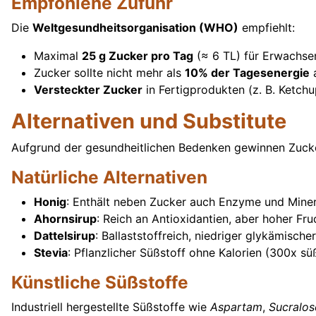
Empfohlene Zufuhr
Die
Weltgesundheitsorganisation (WHO)
empfiehlt:
Maximal
25 g Zucker pro Tag
(≈ 6 TL) für Erwachse
Zucker sollte nicht mehr als
10% der Tagesenergie
a
Versteckter Zucker
in Fertigprodukten (z. B. Ketchu
Alternativen und Substitute
Aufgrund der gesundheitlichen Bedenken gewinnen Zucke
Natürliche Alternativen
Honig
: Enthält neben Zucker auch Enzyme und Mineral
Ahornsirup
: Reich an Antioxidantien, aber hoher Fru
Dattelsirup
: Ballaststoffreich, niedriger glykämischer
Stevia
: Pflanzlicher Süßstoff ohne Kalorien (300x sü
Künstliche Süßstoffe
Industriell hergestellte Süßstoffe wie
Aspartam
,
Sucralos