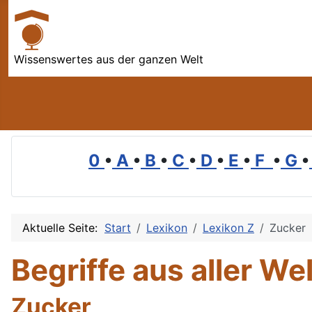
Wissenswertes aus der ganzen Welt
0
•
A
•
B
•
C
•
D
•
E
•
F
•
G
•
Aktuelle Seite:
Start
Lexikon
Lexikon Z
Zucker
Begriffe aus aller Wel
Zucker