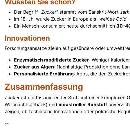
Wussten Sie schon?
Der Begriff "
Zucker
" stammt vom Sanskrit-Wort
śark
Im 18. Jh. wurde Zucker in Europa als "
weißes Gold
"
Ein Mensch konsumiert heute durchschnittlich
30–40
Innovationen
Forschungsansätze zielen auf gesündere oder umweltfreu
Enzymatisch modifizierte Zucker
: Weniger kalorienr
Zucker aus Algen
: Nachhaltige Produktion ohne Lan
Personalisierte Ernährung
: Apps, die den Zuckerkon
Zusammenfassung
Zucker ist ein faszinierender Stoff mit einer komplexe
Weihnachtsgebäck) und
industrieller Rohstoff
unverzich
zeigen, ob technische Innovationen oder politische Reg
--