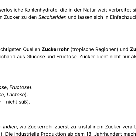
lösliche Kohlenhydrate, die in der Natur weit verbreitet s
ren Zucker zu den
Sacchariden
und lassen sich in Einfachzu
ichtigsten Quellen
Zuckerrohr
(tropische Regionen) und
Zu
charid aus Glucose und Fructose. Zucker dient nicht nur al
ose
,
Fructose
).
se
,
Lactose
).
e
– nicht süß).
in
Indien
, wo Zuckerrohr zuerst zu kristallinem Zucker verar
t. Die industrielle Produktion ab dem 18. Jahrhundert mach