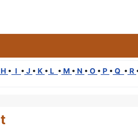
H
•
I
•
J
•
K
•
L
•
M
•
N
•
O
•
P
•
Q
•
R
t