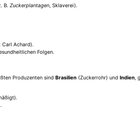
z. B.
Zuckerplantagen
, Sklaverei).
 Carl Achard).
esundheitlichen Folgen.
rößten Produzenten sind
Brasilien
(Zuckerrohr) und
Indien
, 
mäßigt).
.