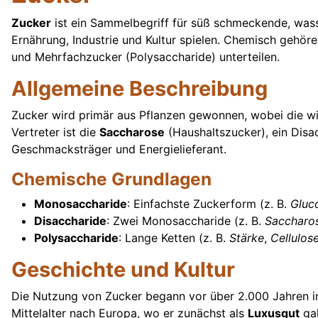
Zucker
ist ein Sammelbegriff für süß schmeckende, wasser
Ernährung, Industrie und Kultur spielen. Chemisch gehö
und Mehrfachzucker (Polysaccharide) unterteilen.
Allgemeine Beschreibung
Zucker wird primär aus Pflanzen gewonnen, wobei die w
Vertreter ist die
Saccharose
(Haushaltszucker), ein Disac
Geschmacksträger und Energielieferant.
Chemische Grundlagen
Monosaccharide
: Einfachste Zuckerform (z. B.
Gluc
Disaccharide
: Zwei Monosaccharide (z. B.
Saccharo
Polysaccharide
: Lange Ketten (z. B.
Stärke
,
Cellulos
Geschichte und Kultur
Die Nutzung von Zucker begann vor über 2.000 Jahren 
Mittelalter nach Europa, wo er zunächst als
Luxusgut
gal