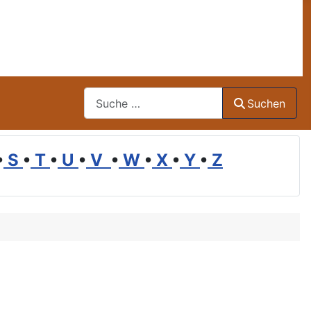
Suchen
Suchen
•
S
•
T
•
U
•
V
•
W
•
X
•
Y
•
Z