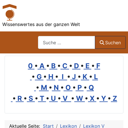
Wissenswertes aus der ganzen Welt
Suchen
Suchen
0
•
A
•
B
•
C
•
D
•
E
•
F
•
G
•
H
•
I
•
J
•
K
•
L
•
M
•
N
•
O
•
P
•
Q
•
R
•
S
•
T
•
U
•
V
•
W
•
X
•
Y
•
Z
Aktuelle Seite:
Start
Lexikon
Lexikon V