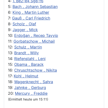
4:
1. Be2-e4 Sg8-f6
5:
Bach，Johann Sebastian
6:
King，Martin Luther
7:
Gauß，Carl Friedrich
8:
Scholz，Olaf
9:
Jagger，Mick
10:
Erdoğan，Recep Tayyip
11:
Gorbatschow，Michail
12:
Schulz，Martin
13:
Brandt，Willy
14:
Riefenstahl，Leni
15:
Obama，Barack
16:
Chruschtschow，Nikita
17:
Kohl，Helmut
18:
Wagenknecht，Sahra
19:
Jahnke，Gerburg
20:
Mercury，Freddie
(Ermittelt heute um 15:11)