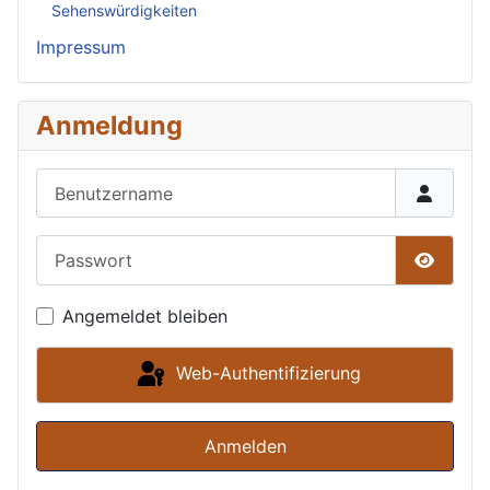
Sehenswürdigkeiten
Impressum
Anmeldung
Benutzername
Passwort
Passwor
Angemeldet bleiben
Web-Authentifizierung
Anmelden